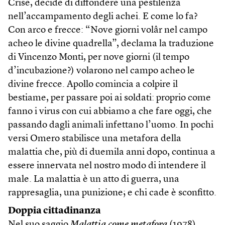
Crise, decide di diffondere una pestilenza
nell’accampamento degli achei. E come lo fa?
Con arco e frecce: “Nove giorni volâr nel campo
acheo le divine quadrella”, declama la traduzione
di Vincenzo Monti, per nove giorni (il tempo
d’incubazione?) volarono nel campo acheo le
divine frecce. Apollo comincia a colpire il
bestiame, per passare poi ai soldati: proprio come
fanno i virus con cui abbiamo a che fare oggi, che
passando dagli animali infettano l’uomo. In pochi
versi Omero stabilisce una metafora della
malattia che, più di duemila anni dopo, continua a
essere innervata nel nostro modo di intendere il
male. La malattia è un atto di guerra, una
rappresaglia, una punizione; e chi cade è sconfitto.
Doppia cittadinanza
Nel suo saggio
Malattia come metafora
(1978)