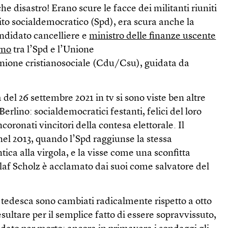
he disastro! Erano scure le facce dei militanti riuniti
tito socialdemocratico (Spd), era scura anche la
andidato cancelliere e
ministro delle finanze uscente
rno
tra l’Spd e l’Unione
nione cristianosociale (Cdu/Csu), guidata da
a del 26 settembre 2021 in tv si sono viste ben altre
rlino: socialdemocratici festanti, felici del loro
ncoronati vincitori della contesa elettorale. Il
 nel 2013, quando l’Spd raggiunse la stessa
tica alla virgola, e la visse come una sconfitta
laf Scholz è acclamato dai suoi come salvatore del
ca tedesca sono cambiati radicalmente rispetto a otto
sultare per il semplice fatto di essere sopravvissuto,