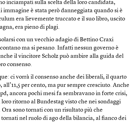
no inciampati sulla scelta della loro candidata,
cui immagine è stata però danneggiata quando si è
culum era lievemente truccato e il suo libro, uscito
gna, era pieno di plagi.
arsi con un vecchio adagio di Bettino Craxi
i contano ma si pesano. Infatti nessun governo è
anche il vincitore Scholz può ambire alla guida del
loro consenso.
 ci vorrà il consenso anche dei liberali, il quarto
co, all’11,5 per cento, ma pur sempre cresciuto. Anche
l’Spd, ancora pochi mesi fa sembravano in forte crisi,
il loro ritorno al Bundestag visto che nei sondaggi
. Ora sono tornati con un risultato più che
 tornati nel ruolo di ago della bilancia, al fianco dei