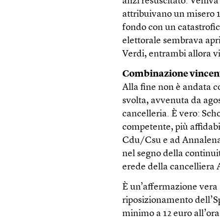
anzi resuscitato. Veniva
attribuivano un misero 1
fondo con un catastrofi
elettorale sembrava apri
Verdi, entrambi allora vi
Combinazione vincen
Alla fine non è andata c
svolta, avvenuta da agos
cancelleria. È vero: Scho
competente, più affidabi
Cdu/Csu e ad Annalena B
nel segno della continui
erede della cancelliera
È un’affermazione vera a 
riposizionamento dell’Sp
minimo a 12 euro all’ora,