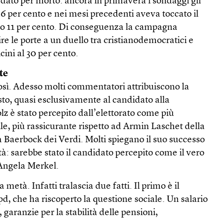
 dato per morto: ancora in primavera i sondaggi gli
6 per cento e nei mesi precedenti aveva toccato il
co 11 per cento. Di conseguenza la campagna
re le porte a un duello tra cristianodemocratici e
cini al 30 per cento.
te
osì. Adesso molti commentatori attribuiscono la
to, quasi esclusivamente al candidato alla
lz è stato percepito dall’elettorato come più
le, più rassicurante rispetto ad Armin Laschet della
aerbock dei Verdi. Molti spiegano il suo successo
tà: sarebbe stato il candidato percepito come il vero
 Angela Merkel.
metà. Infatti tralascia due fatti. Il primo è il
d, che ha riscoperto la questione sociale. Un salario
 garanzie per la stabilità delle pensioni,