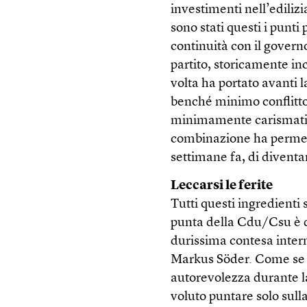
investimenti nell’edilizia
sono stati questi i punti
continuità con il governo
partito, storicamente incl
volta ha portato avanti
benché minimo conflitto
minimamente carismatic
combinazione ha permes
settimane fa, di diventar
Leccarsi le ferite
Tutti questi ingredient
punta della Cdu/Csu è d
durissima contesa intern
Markus Söder. Come se 
autorevolezza durante la
voluto puntare solo sull