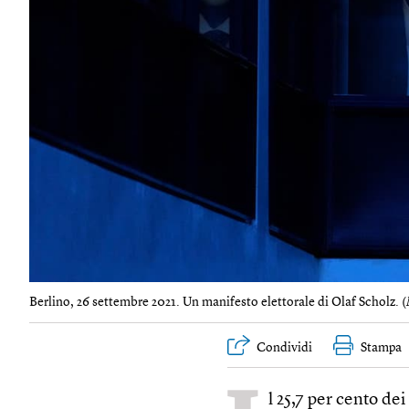
Berlino, 26 settembre 2021. Un manifesto elettorale di Olaf Scholz. (
Condividi
Stampa
l 25,7 per cento dei