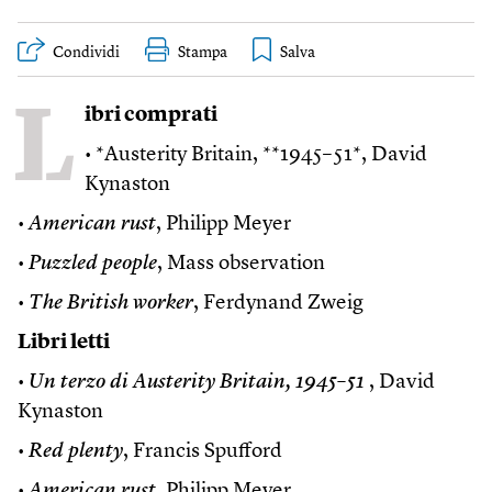
Condividi
Stampa
L
ibri comprati
• *Austerity Britain, **1945–51*, David
Kynaston
•
American rust
, Philipp Meyer
•
Puzzled people
, Mass observation
•
The British worker
, Ferdynand Zweig
Libri letti
•
Un terzo di Austerity Britain, 1945–51
, David
Kynaston
•
Red plenty
, Francis Spufford
•
American rust
, Philipp Meyer