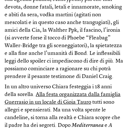
devota, donne fatali, letali e innamorate, smoking
e abiti da sera, vodka martini (agitati non
mescolati e in questo caso anche trangugiati), gli
amici della Cia, la Walther Ppk, il fascino, l’ironia
(si avverte forse il tocco di Phoebe “Fleabag”
Waller-Bridge tra gli sceneggiatori), la spietatezza
e alla fine anche l’umanità di Bond. Le inflessibili
leggi dello spoiler ci impediscono di dire di più. Ma
possiamo cominciare a ragionare su chi potrà
prendere il pesante testimone di Daniel Craig.
In un altro universo Chiara festeggia i 18 anni
della sorella.
Alla festa organizzata dalla famiglia
Guerrasio in un locale di Gioia Tauro
tutti sono
allegri e spensierati. Ma una volta spente le
candeline, si torna alla realtà e Chiara scopre che
il padre ha dei segreti. Dopo
Mediterranea
e
A