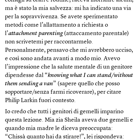
consigli su orari e routine, faceva inorridire alcuni,
ma è stato la mia salvezza: mi ha indicato una via
per la sopravvivenza. Se avete sperimentato
metodi come l’allattamento a richiesta o
l’
attachment parenting
(attaccamento parentale)
non scrivetemi per raccontarmelo.
Personalmente, pensavo che mi avrebbero ucciso,
e così sono andata avanti a modo mio. Avevo
l’impressione che la salute mentale di un genitore
dipendesse dal “
knowing what I can stand/without
them sending a van
” (sapere quello che posso
sopportare/senza farmi ricoverare), per citare
Philip Larkin fuori contesto.
Io credo che tutti i genitori di gemelli imparino
questa lezione. Mia zia Sheila aveva due gemelli e
quando mia madre le diceva preoccupata:
“Chissà quanto hai da stirare!”, lei rispondeva: