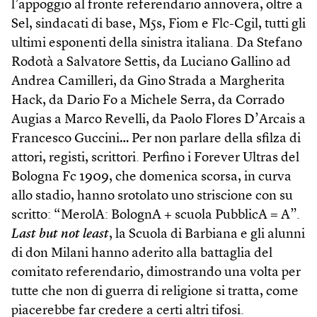
l’appoggio al fronte referendario annovera, oltre a
Sel, sindacati di base, M5s, Fiom e Flc-Cgil, tutti gli
ultimi esponenti della sinistra italiana. Da Stefano
Rodotà a Salvatore Settis, da Luciano Gallino ad
Andrea Camilleri, da Gino Strada a Margherita
Hack, da Dario Fo a Michele Serra, da Corrado
Augias a Marco Revelli, da Paolo Flores D’Arcais a
Francesco Guccini… Per non parlare della sfilza di
attori, registi, scrittori. Perfino i Forever Ultras del
Bologna Fc 1909, che domenica scorsa, in curva
allo stadio, hanno srotolato uno striscione con su
scritto: “MerolA: BolognA + scuola PubblicA = A”.
Last but not least
, la Scuola di Barbiana e gli alunni
di don Milani hanno aderito alla battaglia del
comitato referendario, dimostrando una volta per
tutte che non di guerra di religione si tratta, come
piacerebbe far credere a certi altri tifosi.