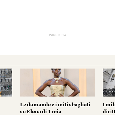
PUBBLICITÀ
Le domande e i miti sbagliati
I mil
su Elena di Troia
diri