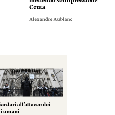
mettendo sotto pressione
Ceuta
Alexandre Aublanc
iardari all’attacco dei
tti umani