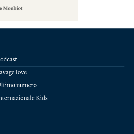
e Monbiot
odcast
avage love
ltimo numero
nternazionale Kids