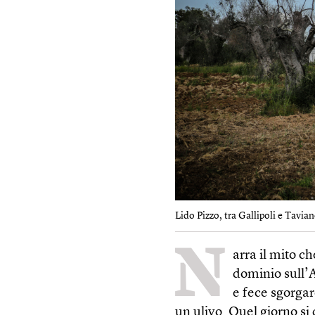
Lido Pizzo, tra Gallipoli e Taviano
N
arra il mito c
dominio sull’At
e fece sgorgar
un ulivo. Quel giorno si