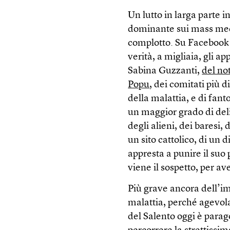
Un lutto in larga parte i
dominante sui mass media
complotto. Su Facebook r
verità, a migliaia, gli a
Sabina Guzzanti,
del no
Popu
, dei comitati più d
della malattia, e di fant
un maggior grado di delir
degli alieni, dei baresi,
un sito cattolico, di un
appresta a punire il suo
viene il sospetto, per a
Più grave ancora dell’im
malattia, perché agevol
del Salento oggi è parag