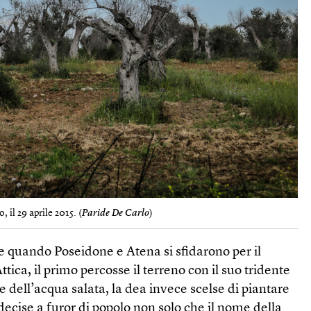
, il 29 aprile 2015. (
Paride De Carlo
)
he quando Poseidone e Atena si sfidarono per il
tica, il primo percosse il terreno con il suo tridente
e dell’acqua salata, la dea invece scelse di piantare
 decise a furor di popolo non solo che il nome della