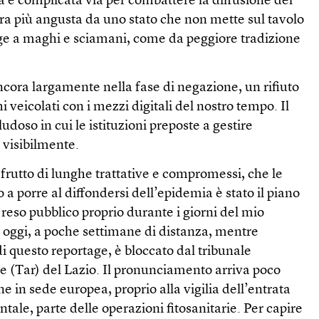
ma e complicata via per combattere la diffusione del
ra più angusta da uno stato che non mette sul tavolo
volge a maghi e sciamani, come da peggiore tradizione
ancora largamente nella fase di negazione, un rifiuto
hi veicolati con i mezzi digitali del nostro tempo. Il
ludoso in cui le istituzioni preposte a gestire
visibilmente.
 frutto di lunghe trattative e compromessi, che le
 a porre al diffondersi dell’epidemia è stato il piano
 reso pubblico proprio durante i giorni del mio
e oggi, a poche settimane di distanza, mentre
di questo reportage, è bloccato dal tribunale
e (Tar) del Lazio. Il pronunciamento arriva poco
 in sede europea, proprio alla vigilia dell’entrata
ale, parte delle operazioni fitosanitarie. Per capire