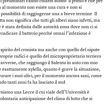
preliminari vanno chiariti subito: il primo è che per
a al momento non esiste una cura e non si
ossibilità di raggiugerne una a breve termine. Il
a non significa che tutti gli alberi siano infetti, ma
 è stata definita dalle autorità zona dove non ci si
 eradicare il batterio perché ormai l’infezione è
 spirito del cronista ma anche con quello del nipote
roprie radici e quello del microproprietario terriero
e avverse, che raggiungo il Salento in auto con mio
’è esattamente xylella, quanto è grave la situazione,
 curare i suoi ulivi, per il momento ancora sani, come
o tanti anni fa ha lasciato il sud.
rsiamo una Lecce il cui viale dell’Università è
olontaria anticipazione del clima di lutto che si