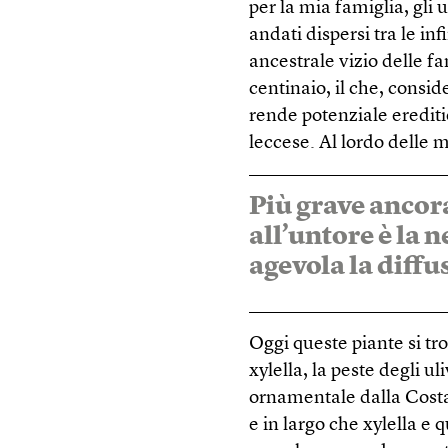
per la mia famiglia, gli
andati dispersi tra le i
ancestrale vizio delle f
centinaio, il che, consid
rende potenziale erediti
leccese. Al lordo delle mi
Più grave ancor
all’untore è la 
agevola la diff
Oggi queste piante si tr
xylella, la peste degli u
ornamentale dalla Costa
e in largo che xylella e 