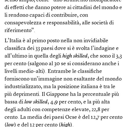
senso ampio, come “uno strumento moltiplicatore
di effetti che danno potere ai cittadini del mondo e
li rendono capaci di contribuire, con
consapevolezza e responsabilità, alle società di
riferimento”.
L’Italia è al primo posto nella non invidiabile
classifica dei 33 paesi dove si è svolta l’indagine e
all’ultimo in quella degli
high skilled
, che sono il 3,3
per cento (salgono al 30 se si considerano anche i
livelli medio-alti). Entrambe le classifiche
forniscono un’immagine non esaltante del mondo
industrializzato, ma la posizione italiana è tra le
più deprimenti. Il Giappone ha la percentuale più
bassa di
low skilled
, 4,9 per cento, e la più alta
degli adulti con competenze elevate, 22,8 per
cento. La media dei paesi Ocse è del 12,7 per cento
(
low
) e del 12 per cento (
high
).