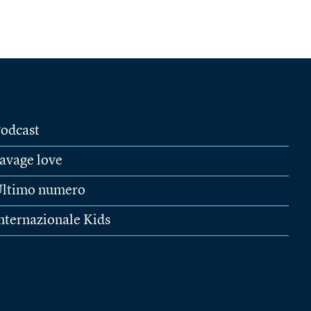
odcast
avage love
ltimo numero
nternazionale Kids