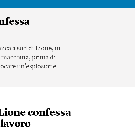
onfessa
mica a sud di Lione, in
a macchina, prima di
vocare un’esplosione.
i Lione confessa
 lavoro