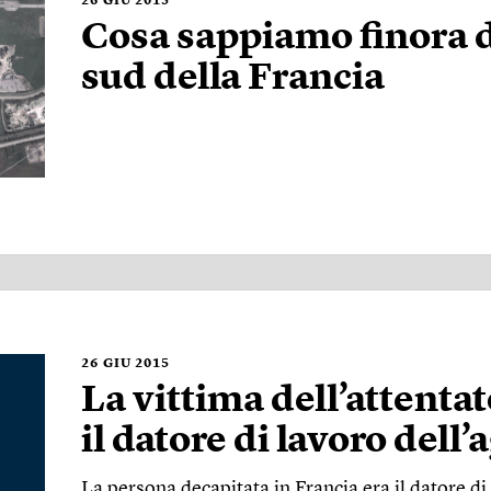
26
GIU 2015
Cosa sappiamo finora de
sud della Francia
26
GIU 2015
La vittima dell’attentat
il datore di lavoro dell
La persona decapitata in Francia era il datore di