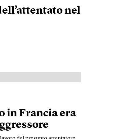
ll’attentato nel
PUBBLICITÀ
o in Francia era
’aggressore
 lavoro del presunto attentatore