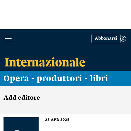
Abbonarsi
Opera - produttori - libri
Add editore
23
APR 2025