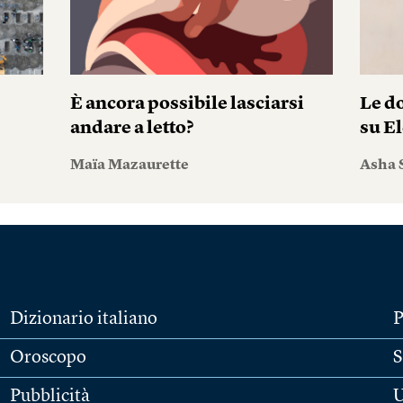
È ancora possibile lasciarsi
Le do
andare a letto?
su El
Maïa Mazaurette
Asha 
Dizionario italiano
P
Oroscopo
S
Pubblicità
U