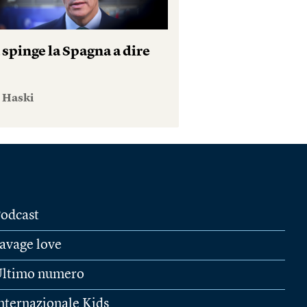
 spinge la Spagna a dire
e Haski
odcast
avage love
ltimo numero
nternazionale Kids