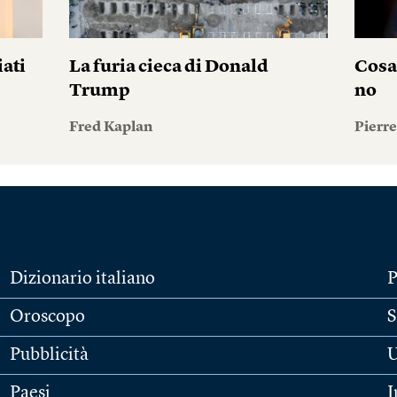
iati
La furia cieca di Donald
Cosa
Trump
no
Fred Kaplan
Pierr
Dizionario italiano
P
Oroscopo
S
Pubblicità
U
Paesi
I