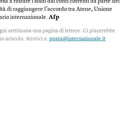
rsa a ritirare i soldi dai conti correnti da parte dei
coltà di raggiungere l’accordo tra Atene, Unione
rio internazionale.
Afp
gni settimana una pagina di lettere. Ci piacerebbe
o articolo. Scrivici a:
posta@internazionale.it