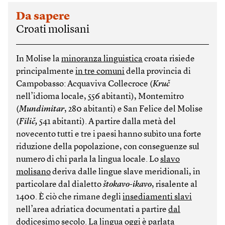
Da sapere
Croati molisani
In Molise la
minoranza linguistica
croata risiede
principalmente
in tre comuni
della provincia di
Campobasso: Acquaviva Collecroce (
Kruč
nell’idioma locale, 556 abitanti), Montemitro
(
Mundimitar
, 280 abitanti) e San Felice del Molise
(
Filič,
541 abitanti). A partire dalla metà del
novecento tutti e tre i paesi hanno subìto una forte
riduzione della popolazione, con conseguenze sul
numero di chi parla la lingua locale. Lo
slavo
molisano
deriva dalle lingue slave meridionali, in
particolare dal dialetto
štokavo-ikavo
, risalente al
1400. È ciò che rimane degli
insediamenti slavi
nell’area adriatica documentati a partire
dal
dodicesimo secolo
. La lingua oggi è parlata