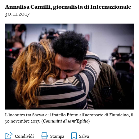
Annalisa Camilli
, giornalista di Internazionale
30.11.2017
L’incontro tra Shewa e il fratello Efrem all’aeroporto di Fiumicino, il
30 novembre 2017. (
Comunità di sant'Egidio
)
Condividi
Stampa