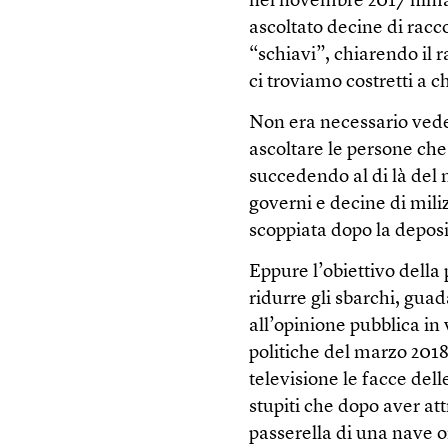
nel novembre 2017 filma
ascoltato decine di raccon
“schiavi”, chiarendo il 
ci troviamo costretti a c
Non era necessario vede
ascoltare le persone che
succedendo al di là del 
governi e decine di mili
scoppiata dopo la depo
Eppure l’obiettivo della
ridurre gli sbarchi, gua
all’opinione pubblica in 
politiche del marzo 2018
televisione le facce del
stupiti che dopo aver a
passerella di una nave o