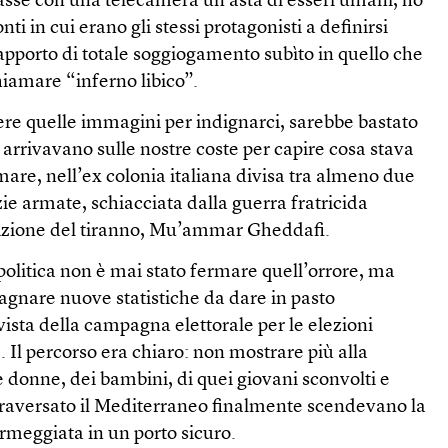
sse con una telecamera un’asta di esseri umani, ho
ti in cui erano gli stessi protagonisti a definirsi
rapporto di totale soggiogamento subìto in quello che
hiamare “inferno libico”.
re quelle immagini per indignarci, sarebbe bastato
 arrivavano sulle nostre coste per capire cosa stava
mare, nell’ex colonia italiana divisa tra almeno due
zie armate, schiacciata dalla guerra fratricida
sizione del tiranno, Mu’ammar Gheddafi.
 politica non è mai stato fermare quell’orrore, ma
dagnare nuove statistiche da dare in pasto
vista della campagna elettorale per le elezioni
. Il percorso era chiaro: non mostrare più alla
le donne, dei bambini, di quei giovani sconvolti e
ttraversato il Mediterraneo finalmente scendevano la
rmeggiata in un porto sicuro.