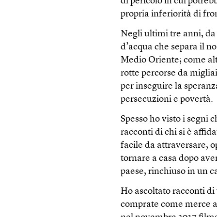
di pericolo in cui potre
propria inferiorità di f
Negli ultimi tre anni, da
d’acqua che separa il nos
Medio Oriente; come alt
rotte percorse da migliai
per inseguire la speranza
persecuzioni e povertà.
Spesso ho visto i segni ch
racconti di chi si è aff
facile da attraversare, 
tornare a casa dopo aver
paese, rinchiuso in un ca
Ho ascoltato racconti di 
comprate come merce al