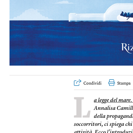
Condividi
Stampa
L
a legge del mare
Annalisa Camilli
della propaganda
soccorritori, ci spiega c
attività. Ecco l’introduz