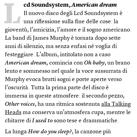
L
cd Soundsystem,
American dream
Il nuovo disco degli Lcd Soundsystem è
una riflessione sulla fine delle cose: la
gioventù, l’amicizia, l’amore e il sogno americano.
La band di James Murphy è tornata dopo sette
anni di silenzio, ma senza enfasi né voglia di
festeggiare. L’album, intitolato non a caso
American dream,
comincia con
Oh baby
, un brano
lento e sommesso nel quale la voce sussurrata di
Murphy evoca brutti sogni e porte aperte verso
l’oscurità. Tutta la prima parte del disco è
immersa in queste atmosfere: il secondo pezzo,
Other voices
, ha una ritmica sostenuta
alla Talking
Heads
ma conserva un’atmosfera cupa, mentre le
chitarre di
I used to
sono tese e drammatiche.
La lunga
How do you sleep?
, la canzone più