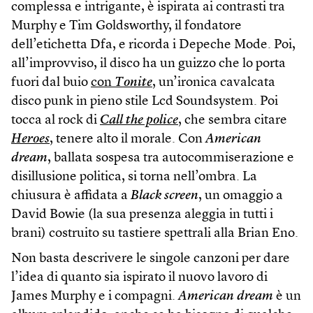
complessa e intrigante, è ispirata ai contrasti tra
Murphy e Tim Goldsworthy, il fondatore
dell’etichetta Dfa, e ricorda i Depeche Mode. Poi,
all’improvviso, il disco ha un guizzo che lo porta
fuori dal buio
con
Tonite
, un’ironica cavalcata
disco punk in pieno stile Lcd Soundsystem. Poi
tocca al rock di
Call the police
, che sembra citare
Heroes
, tenere alto il morale. Con
American
dream
, ballata sospesa tra autocommiserazione e
disillusione politica, si torna nell’ombra. La
chiusura è affidata a
Black screen
, un omaggio a
David Bowie (la sua presenza aleggia in tutti i
brani) costruito su tastiere spettrali alla Brian Eno.
Non basta descrivere le singole canzoni per dare
l’idea di quanto sia ispirato il nuovo lavoro di
James Murphy e i compagni.
American dream
è un