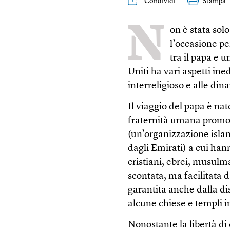
Condividi
Stampa
N
on è stata sol
l’occasione p
tra il papa e 
Uniti
ha vari aspetti ine
interreligioso e alle di
Il viaggio del papa è nat
fraternità umana promo
(un’organizzazione isla
dagli Emirati) a cui hann
cristiani, ebrei, musulm
scontata, ma facilitata d
garantita anche dalla dis
alcune chiese e templi i
Nonostante la libertà di