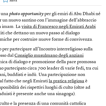
o una
photo opportunity
per gli emiri di Abu Dhabi né
er un nuovo santino con l’immagine dell’abbraccio
un imam. La
visita di Francesco negli Emirati Arabi
diti che dettano un nuovo passo al dialogo
namiche per costruire nuove forme di convivenza.
o per partecipare all’Incontro interreligioso sulla
sso dal
Consiglio musulmano degli anziani
mica di dialogo e promozione della pace promossa
o partecipato circa 700 leader di varie fedi, tra cui
ani, buddisti e indù. Una partecipazione non
al fatto che negli Emirati
la pratica religiosa
è
ponibilità dei rispettivi luoghi di culto (oltre ad
nduisti è presente anche una sinagoga).
 culto e la presenza di una comunità cattolica