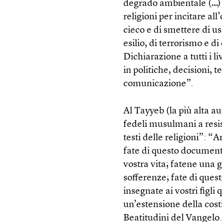
degrado ambientale (…) 
religioni per incitare al
cieco e di smettere di us
esilio, di terrorismo e d
Dichiarazione a tutti i li
in politiche, decisioni, t
comunicazione”.
Al Tayyeb (la più alta au
fedeli musulmani a resis
testi delle religioni”: “
fate di questo documento
vostra vita; fatene una g
sofferenze; fate di que
insegnate ai vostri figl
un’estensione della cost
Beatitudini del Vangelo. 