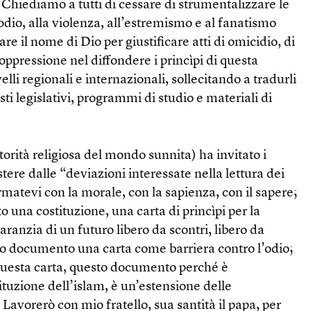
Chiediamo a tutti di cessare di strumentalizzare le
l’odio, alla violenza, all’estremismo e al fanatismo
are il nome di Dio per giustificare atti di omicidio, di
i oppressione nel diffondere i princìpi di questa
velli regionali e internazionali, sollecitando a tradurli
esti legislativi, programmi di studio e materiali di
torità religiosa del mondo sunnita) ha invitato i
tere dalle “deviazioni interessate nella lettura dei
Armatevi con la morale, con la sapienza, con il sapere;
 una costituzione, una carta di princìpi per la
aranzia di un futuro libero da scontri, libero da
sto documento una carta come barriera contro l’odio;
i questa carta, questo documento perché è
ituzione dell’islam, è un’estensione delle
Lavorerò con mio fratello, sua santità il papa, per