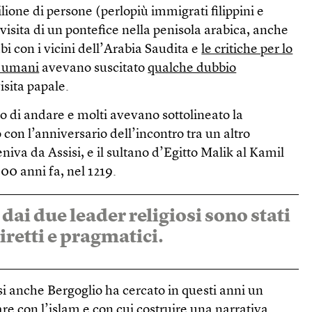
ione di persone (perlopiù immigrati filippini e
 visita di un pontefice nella penisola arabica, anche
bi con i vicini dell’Arabia Saudita e
le critiche per lo
ti umani
avevano suscitato
qualche dubbio
isita papale.
so di andare e molti avevano sottolineato la
con l’anniversario dell’incontro tra un altro
niva da Assisi, e il sultano d’Egitto Malik al Kamil
0 anni fa, nel 1219.
 dai due leader religiosi sono stati
retti e pragmatici.
 anche Bergoglio ha cercato in questi anni un
are con l’islam e con cui costruire una narrativa