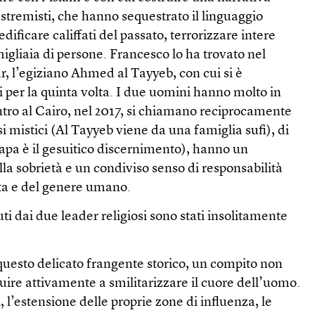
estremisti, che hanno sequestrato il linguaggio
edificare califfati del passato, terrorizzare intere
igliaia di persone. Francesco lo ha trovato nel
, l’egiziano Ahmed al Tayyeb, con cui si è
 per la quinta volta. I due uomini hanno molto in
ntro al Cairo, nel 2017, si chiamano reciprocamente
osi mistici (Al Tayyeb viene da una famiglia sufi), di
 papa è il gesuitico discernimento), hanno un
a sobrietà e un condiviso senso di responsabilità
eta e del genere umano.
uti dai due leader religiosi sono stati insolitamente
n questo delicato frangente storico, un compito non
uire attivamente a smilitarizzare il cuore dell’uomo.
 l’estensione delle proprie zone di influenza, le