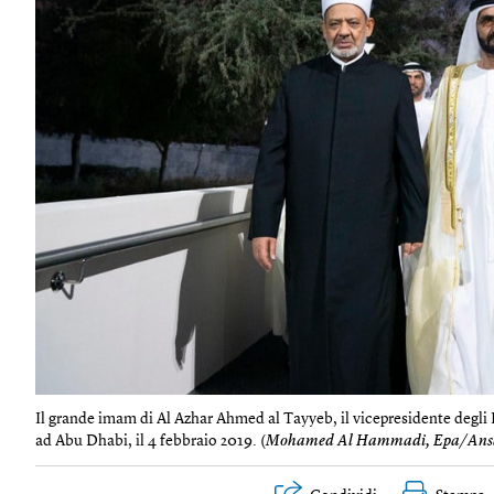
Il grande imam di Al Azhar Ahmed al Tayyeb, il vicepresidente deg
ad Abu Dhabi, il 4 febbraio 2019. (
Mohamed Al Hammadi, Epa/Ans