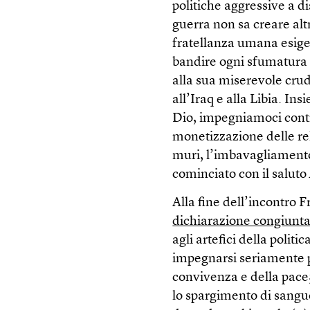
politiche aggressive a di
guerra non sa creare alt
fratellanza umana esige d
bandire ogni sfumatura 
alla sua miserevole crud
all’Iraq e alla Libia. In
Dio, impegniamoci contr
monetizzazione delle re
muri, l’imbavagliamento
cominciato con il saluto
Alla fine dell’incontro
dichiarazione congiunt
agli artefici della polit
impegnarsi seriamente pe
convivenza e della pace;
lo spargimento di sangue 