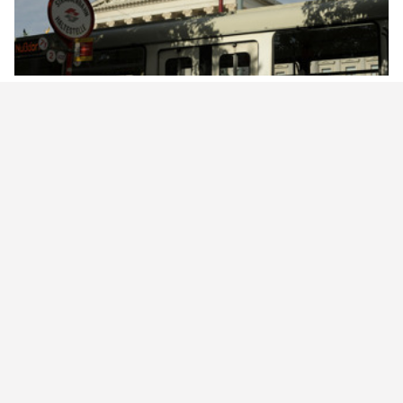
Una cosa che il resto del mondo invidia a
Vienna
Ajit Niranjan
Da non perdere