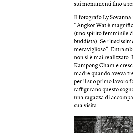
sui monumenti fino a ro
Il fotografo Ly Sovanna
­“Angkor Wat è magnific
(uno spirito femminile d
buddista). Se riuscissimo
meraviglioso”. Entrambi
non si è mai realizzato.
Kampong Cham e cresciu
madre quando aveva tred
per il suo primo lavoro 
raffigurano questo sogno
una ragazza di accompagn
sua visita.