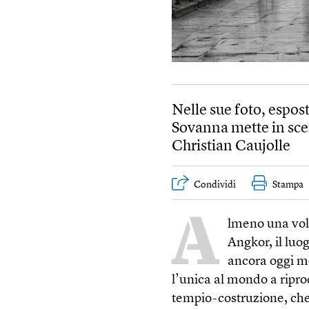
Nelle sue foto, espos
Sovanna mette in sce
Christian Caujolle
Condividi
Stampa
A
lmeno una vol
Ang­kor, il luo
ancora oggi m
l’unica al mondo a rip
tempio-costruzione, che 