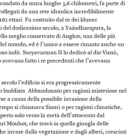
condato da mura lunghe 3,6 chilometri, fa parte di
ollegati da una rete idraulica incredibilmente
162 ettari. Fu costruito dal re dei khmer
io del dodicesimo secolo, a Yaśodharapura, la
ello meglio conservato di Angkor, una delle più
 del mondo, ed è l’unico a essere rimasto anche un
oso indù. Suryavarman II lo dedicò al dio Visnù,
avevano fatto i re precedenti che l’avevano
 secolo l’edificio si era progressivamente
o buddista. Abbandonato per ragioni misteriose nel
se a causa della possibile invasione della
tempo si chiamava Siam) o per ragioni climatiche,
perto solo verso la metà dell’ottocento dal
ri Mouhot, che trovò in quella giungla delle
he invase dalla vegetazione e dagli alberi, cresciuti