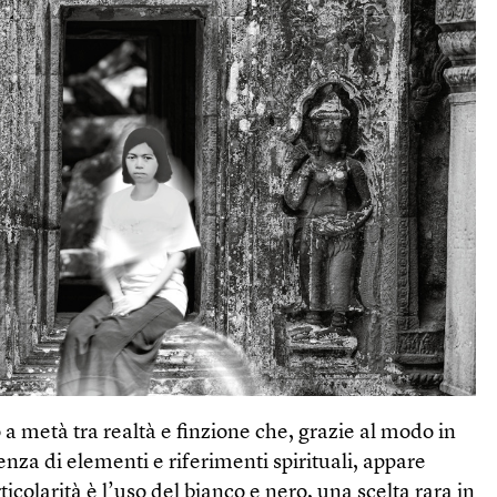
o a metà tra ­realtà e finzione che, grazie al modo in
senza di elementi e riferimenti spirituali, appare
icolarità è l’uso del bianco e nero, una scelta rara in