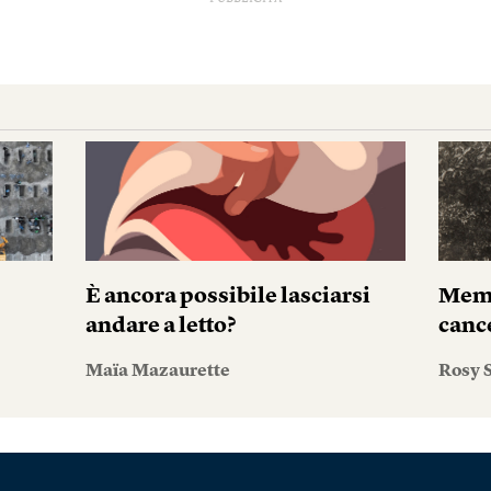
È ancora possibile lasciarsi
Memo
andare a letto?
canc
Maïa Mazaurette
Rosy S