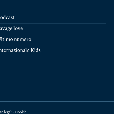
odcast
avage love
ltimo numero
nternazionale Kids
te legali
•
Cookie