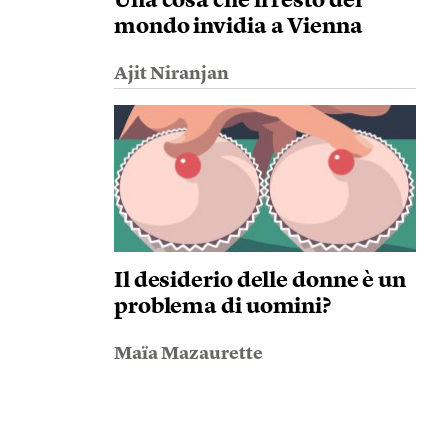
Una cosa che il resto del
mondo invidia a Vienna
Ajit Niranjan
Il desiderio delle donne è un
problema di uomini?
Maïa Mazaurette