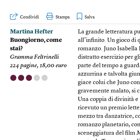
Condividi
Stampa
Martina Hefter
La grande letteratura p
Buongiorno, come
all’infinito. Un gioco di
stai?
romanzo. Juno Isabella 
Gramma Feltrinelli
distratto esercizio per g
224 pagine, 18,00 euro
parte del tempo a guardar
azzurrina e talvolta giu
⬤
⬤
⬤
⬤
⬤
giace colui che Juno co
gravemente malato, si ch
Una coppia di divinità e
ricevuto un premio lette
mezzo tra danzatrice, co
romanzo planetario, com
sceneggiatura del film
M