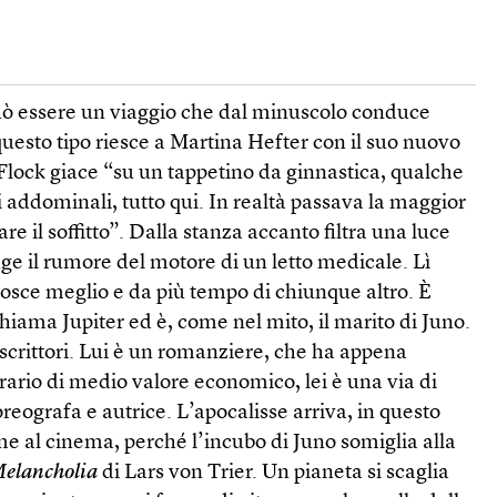
uò essere un viaggio che dal minuscolo conduce
 questo tipo riesce a Martina Hefter con il suo nuovo
Flock giace “su un tappetino da ginnastica, qualche
li addominali, tutto qui. In realtà passava la maggior
e il soffitto”. Dalla stanza accanto filtra una luce
nge il rumore del motore di un letto medicale. Lì
nosce meglio e da più tempo di chiunque altro. È
iama Jupiter ed è, come nel mito, il marito di Juno.
 scrittori. Lui è un romanziere, che ha appena
rario di medio valore economico, lei è una via di
reografa e autrice. L’apocalisse arriva, in questo
e al cinema, perché l’incubo di Juno somiglia alla
elancholia
di Lars von Trier. Un pianeta si scaglia