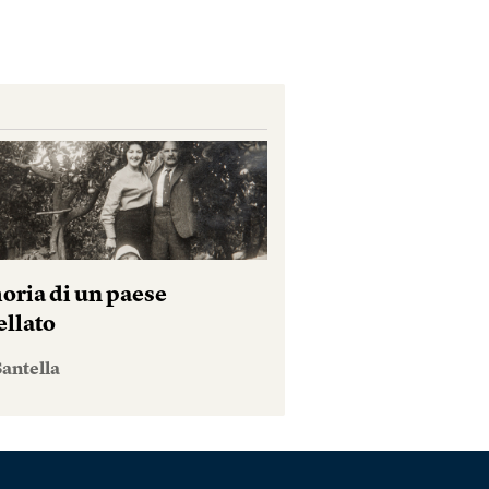
ria di un paese
ellato
antella