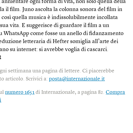
i annientare ogni forma di vita, non solo quella della
la il film. Juno ascolta la colonna sonora del film in
, così quella musica è indissolubilmente incollata
 sua vita. E suggerisce di guardare il film a un
 su WhatsApp come fosse un anello di fidanzamento
eduzione letteraria di Hefter somiglia all’arte dei
fano su internet: si avrebbe voglia di cascarci.
t
gni settimana una pagina di lettere. Ci piacerebbe
o articolo. Scrivici a:
posta@internazionale.it
sul
numero 1651
di Internazionale, a pagina 82.
Compra
i