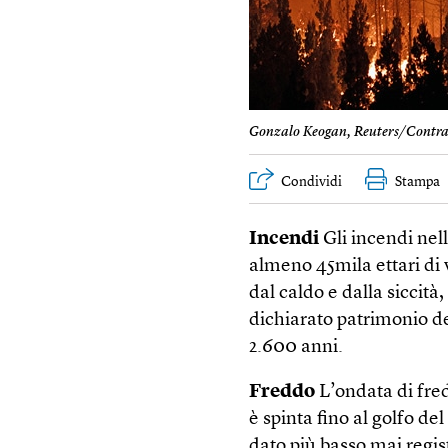
Gonzalo Keogan, Reuters/Contra
Condividi
Stampa
Incendi
Gli incendi nel
almeno 45mila ettari di 
dal caldo e dalla siccità
dichiarato patrimonio de
2.600 anni.
Freddo
L’ondata di fred
è spinta fino al golfo de
dato più basso mai regis