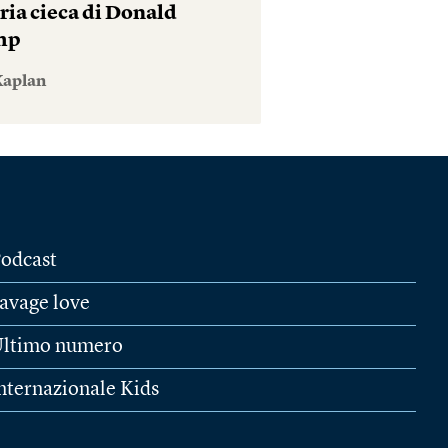
ria cieca di Donald
mp
Kaplan
odcast
avage love
ltimo numero
nternazionale Kids