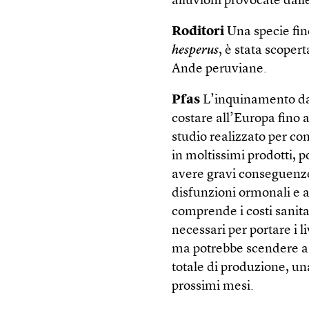
alluvioni provocate dalle
Roditori
Una specie fin
hesperus
, è stata scope
Ande peruviane.
Pfas
L’inquinamento da 
costare all’Europa fino a
studio realizzato per co
in moltissimi prodotti,
avere gravi conseguenze 
disfunzioni ormonali e a
comprende i costi sanitar
necessari per portare i li
ma potrebbe scendere a 3
totale di produzione, u
prossimi mesi.