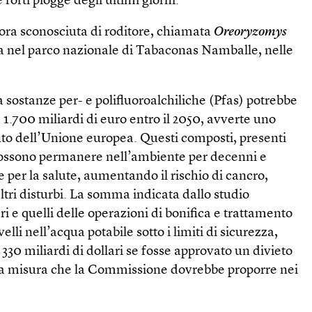
 forti piogge degli ultimi giorni.
ora sconosciuta di roditore, chiamata
Oreoryzomys
rta nel parco nazionale di Tabaconas Namballe, nelle
sostanze per- e polifluoroalchiliche (Pfas) potrebbe
 1.700 miliardi di euro entro il 2050, avverte uno
nto dell’Unione europea. Questi composti, presenti
 possono permanere nell’ambiente per decenni e
per la salute, aumentando il rischio di cancro,
ltri disturbi. La somma indicata dallo studio
i e quelli delle operazioni di bonifica e trattamento
velli nell’acqua potabile sotto i limiti di sicurezza,
30 miliardi di dollari se fosse approvato un divieto
na misura che la Commissione dovrebbe proporre nei