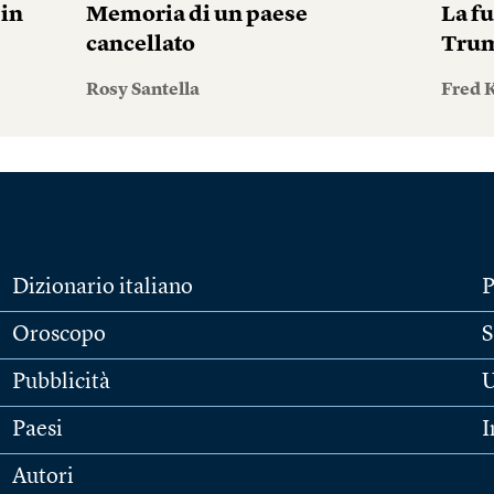
pin
Memoria di un paese
La fu
cancellato
Tru
Rosy Santella
Fred 
Dizionario italiano
P
Oroscopo
S
Pubblicità
U
Paesi
I
Autori