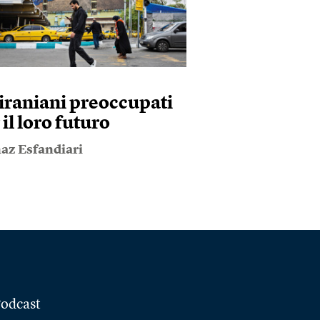
 iraniani preoccupati
 il loro futuro
az Esfandiari
odcast