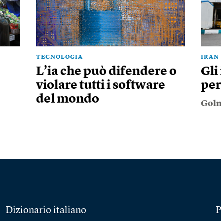
TECNOLOGIA
IRAN
L’ia che può difendere o
Gli
violare tutti i software
per
del mondo
Goln
Dizionario italiano
P