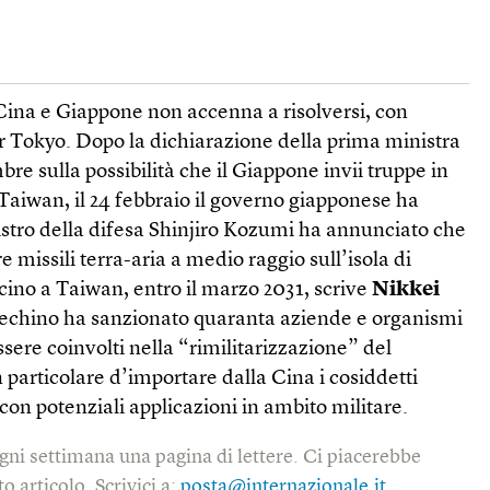
 Cina e Giappone non accenna a risolversi, con
 Tokyo. Dopo la dichiarazione della prima ministra
e sulla possibilità che il Giappone invii truppe in
 Taiwan, il 24 febbraio il governo giapponese ha
nistro della difesa Shinjiro Kozumi ha annunciato che
re missili terra-aria a medio raggio sull’isola di
icino a Taiwan, entro il marzo 2031, scrive
Nikkei
 Pechino ha sanzionato quaranta aziende e organismi
ssere coinvolti nella “rimilitarizzazione” del
 particolare d’importare dalla Cina i cosiddetti
con potenziali applicazioni in ambito militare.
gni settimana una pagina di lettere. Ci piacerebbe
o articolo. Scrivici a:
posta@internazionale.it