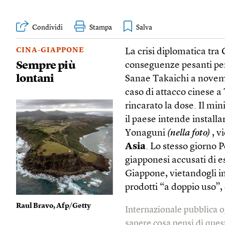
Condividi
Stampa
CINA-GIAPPONE
La crisi diplomatica tra
Sempre più
conseguenze pesanti per
lontani
Sanae Takaichi a novembr
caso di attacco cinese a
rincarato la dose. Il mi
il paese intende installa
Yonaguni
(nella foto)
, v
Asia
. Lo stesso giorno
giapponesi accusati di e
Giappone, vietandogli in
prodotti “a doppio uso”, 
Raul Bravo, Afp/Getty
Internazionale pubblica o
sapere cosa pensi di quest