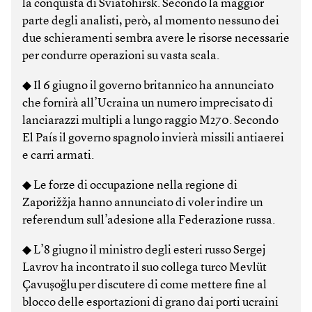
la conquista di Sviatohirsk. Secondo la maggior
parte degli analisti, però, al momento nessuno dei
due schieramenti sembra avere le risorse necessarie
per condurre operazioni su vasta scala.
◆ Il 6 giugno il governo britannico ha annunciato
che fornirà all’Ucraina un numero imprecisato di
lanciarazzi multipli a lungo raggio M270. Secondo
El País il governo spagnolo invierà missili antiaerei
e carri armati.
◆ Le forze di occupazione nella regione di
Zaporižžja hanno annunciato di voler indire un
referendum sull’adesione alla Federazione russa.
◆ L’8 giugno il ministro degli esteri russo Sergej
Lavrov ha incontrato il suo collega turco Mevlüt
Çavuşoğlu per discutere di come mettere fine al
blocco delle esportazioni di grano dai porti ucraini