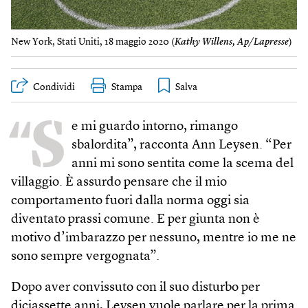
New York, Stati Uniti, 18 maggio 2020 (
Kathy Willens, Ap/Lapresse
)
Condividi
Stampa
“S
e mi guardo intorno, rimango
sbalordita”, racconta Ann Leysen. “Per
anni mi sono sentita come la scema del
villaggio. È assurdo pensare che il mio
comportamento fuori dalla norma oggi sia
diventato prassi comune. E per giunta non è
motivo d’imbarazzo per nessuno, mentre io me ne
sono sempre vergognata”.
Dopo aver convissuto con il suo disturbo per
diciassette anni, Leysen vuole parlare per la prima