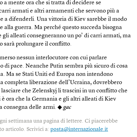
o a mente ora che si tratta di decidere se
carri armati e altri armamenti che servono più a
he a difenderli. Una vittoria di Kiev sarebbe il modo
ine alla guerra. Ma perché questo succeda bisogna
e gli alleati consegneranno un po’ di carri armati, ma
o sarà prolungare il conflitto.
emerso nessun interlocutore con cui parlare
o di pace. Neanche Putin sembra più sicuro di cosa
na. Ma se Stati Uniti ed Europa non intendono
la completa liberazione dell’Ucraina, dovrebbero
asciare che Zelenskyj li trascini in un conflitto che
è ora che la Germania e gli altri alleati di Kiev
la consegna delle armi. ◆
gac
gni settimana una pagina di lettere. Ci piacerebbe
o articolo. Scrivici a:
posta@internazionale.it