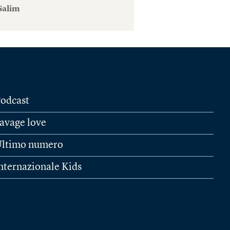
Salim
odcast
avage love
ltimo numero
nternazionale Kids