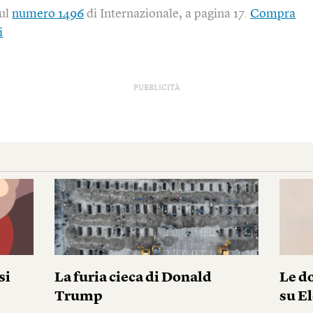
sul
numero 1496
di Internazionale, a pagina 17.
Compra
i
PUBBLICITÀ
si
La furia cieca di Donald
Le do
Trump
su El