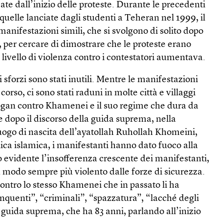
ate dall’inizio delle proteste. Durante le precedenti
quelle lanciate dagli studenti a Teheran nel 1999, il
anifestazioni simili, che si svolgono di solito dopo
, per cercare di dimostrare che le proteste erano
il livello di violenza contro i contestatori aumentava.
i sforzi sono stati inutili. Mentre le manifestazioni
corso, ci sono stati raduni in molte città e villaggi
logan contro Khamenei e il suo regime che dura da
e dopo il discorso della guida suprema, nella
uogo di nascita dell’ayatollah Ruhollah Khomeini,
ca islamica, i manifestanti hanno dato fuoco alla
so evidente l’insofferenza crescente dei manifestanti,
in modo sempre più violento dalle forze di sicurezza.
 contro lo stesso Khamenei che in passato li ha
linquenti”, “criminali”, “spazzatura”, “lacché degli
a guida suprema, che ha 83 anni, parlando all’inizio