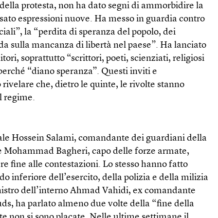
della protesta, non ha dato segni di ammorbidire la
usato espressioni nuove. Ha messo in guardia contro
ciali”, la “perdita di speranza del popolo, dei
da sulla mancanza di libertà nel paese”. Ha lanciato
tori, soprattutto “scrittori, poeti, scienziati, religiosi
 perché “diano speranza”. Questi inviti e
ivelare che, dietro le quinte, le rivolte stanno
l regime.
erale Hossein Salami, comandante dei guardiani della
ale Mohammad Bagheri, capo delle forze armate,
e fine alle contestazioni. Lo stesso hanno fatto
 inferiore dell’esercito, della polizia e della milizia
ministro dell’interno Ahmad Vahidi, ex comandante
uds, ha parlato almeno due volte della “fine della
te non si sono placate. Nelle ultime settimane il