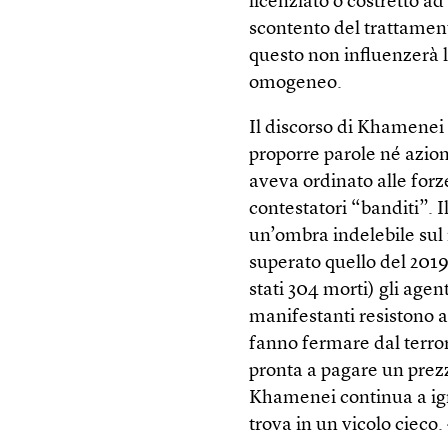
licenziato o costretto a
scontento del trattamen
questo non influenzerà 
omogeneo.
Il discorso di Khamenei
proporre parole né azio
aveva ordinato alle forz
contestatori “banditi”. I
un’ombra indelebile sul
superato quello del 201
stati 304 morti) gli age
manifestanti resistono al
fanno fermare dal terro
pronta a pagare un prezz
Khamenei continua a ign
trova in un vicolo cieco