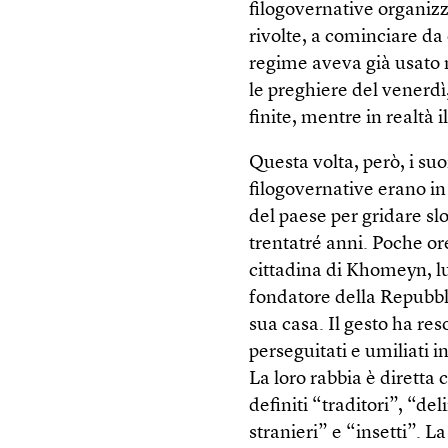
filogovernative organizz
rivolte, a cominciare da 
regime aveva già usato m
le preghiere del venerdì
finite, mentre in realtà 
Questa volta, però, i suo
filogovernative erano in 
del paese per gridare s
trentatré anni. Poche or
cittadina di Khomeyn, l
fondatore della Repubbli
sua casa. Il gesto ha re
perseguitati e umiliati 
La loro rabbia è diretta
definiti “traditori”, “de
stranieri” e “insetti”. L