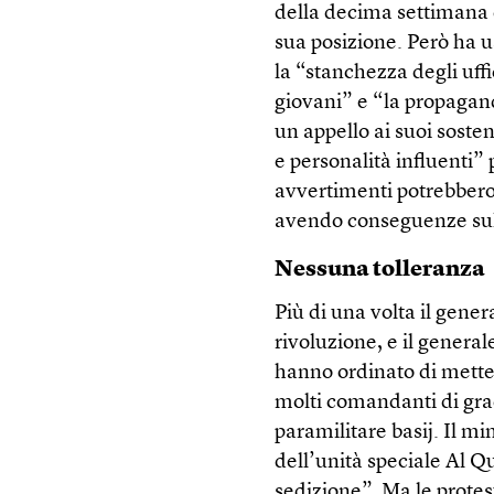
della decima settimana 
sua posizione. Però ha 
la “stanchezza degli uffi
giovani” e “la propagan
un appello ai suoi sosteni
e personalità influenti”
avvertimenti potrebbero r
avendo conseguenze su
Nessuna tolleranza
Più di una volta il gen
rivoluzione, e il gener
hanno ordinato di metter
molti comandanti di grado
paramilitare basij. Il 
dell’unità speciale Al Q
sedizione”. Ma le protes