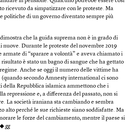
d andare in pensione. Qualcuno potrebbe essere così
to ricevuto da simpatizzare con le proteste. Ma
le politiche di un governo diventato sempre più
 dimostra che la guida suprema non è in grado di
ni nuove. Durante le proteste del novembre 2019
e armate di “sparare a volontà” e aveva chiamato i
l risultato è stato un bagno di sangue che ha gettato
 regime. Anche se oggi il numero delle vittime ha
9 (quando secondo Amnesty international ci sono
nti della Repubblica islamica ammettono che i
la repressione e, a differenza del passato, non si
re. La società iraniana sta cambiando e sembra
o alto perché le sue richieste siano soddisfatte. Ma
orare le forze del cambiamento, mentre il paese si
. ◆
gg