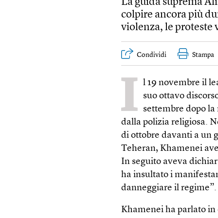
La guida suprema Ali
colpire ancora più d
violenza, le proteste 
Condividi
Stampa
I
l 19 novembre il l
suo ottavo discorso
settembre dopo la 
dalla polizia religiosa. 
di ottobre davanti a un 
Teheran, Khamenei aveva
In seguito aveva dichiar
ha insultato i manifesta
danneggiare il regime”.
Khamenei ha parlato in 