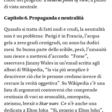
cuore del progetto: il
neutral point of view
, il punto
di vista neutrale.
Capitolo 6. Propaganda e neutralità
Quando si tratta di fatti nudi e crudi, la neutralità
non è un problema: Parigi è in Francia, l’acqua
gela a zero gradi centigradi, un anno ha dodici
mesi. Su buona parte dello scibile, però, l’umanità
non riesce a mettersi d’accordo. “Forse”,
osservava Jimmy Wales in un’email scritta agli
albori di Wikipedia, “la via più semplice è
descrivere ciò che le persone credono invece di
cercare la verità oggettiva”. Su Wikipedia c’è una
lista di argomenti controversi che comprende
centinaia di voci su sessualità, omeopatia,
ateismo, brexit o
Star wars
. Ce n’è anche una
dedicata a Elton John. “Sì, proprio a Elton John”,