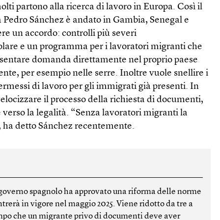
olti partono alla ricerca di lavoro in Europa. Così il
ta Pedro Sánchez è andato in Gambia, Senegal e
e un accordo: controlli più severi
olare e un programma per i lavoratori migranti che
esentare domanda direttamente nel proprio paese
nte, per esempio nelle serre. Inoltre vuole snellire i
ermessi di lavoro per gli immigrati già presenti. In
elocizzare il processo della richiesta di documenti,
erso la legalità. “Senza lavoratori migranti la
, ha detto Sánchez recentemente.
 governo spagnolo ha approvato una riforma delle norme
rerà in vigore nel maggio 2025. Viene ridotto da tre a
empo che un migrante privo di documenti deve aver