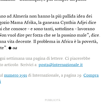
ano ad Almería non hanno la più pallida idea dei
egozio Mama Afrika, la ganeana Cynthia Adjei dice
ani che conosce – e sono tanti, sottolinea – lavorano
n vuol dire per forza che se la passino male”, dice.
una vita decente. Il problema in Africa è la povertà,
rte”. ◆
oa
gni settimana una pagina di lettere. Ci piacerebbe
o articolo. Scrivici a:
posta@internazionale.it
sul
numero 1591
di Internazionale, a pagina 29.
Compra
i
PUBBLICITÀ