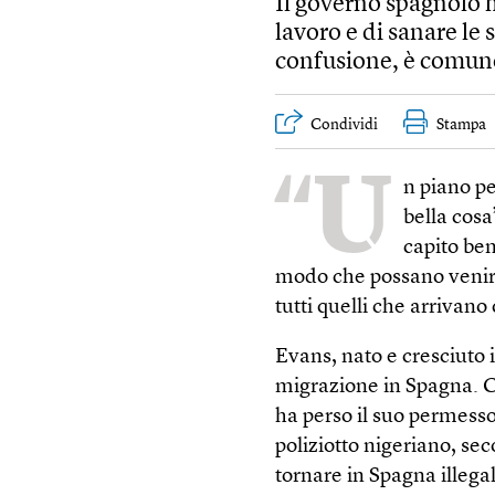
Il governo spagnolo ha
lavoro e di sanare le 
confusione, è comun
Condividi
Stampa
“U
n piano p
bella cos
capito ben
modo che possano venir
tutti quelli che arrivano 
Evans, nato e cresciuto 
migrazione in Spagna. Ci
ha perso il suo permesso
poliziotto nigeriano, s
tornare in Spagna illega