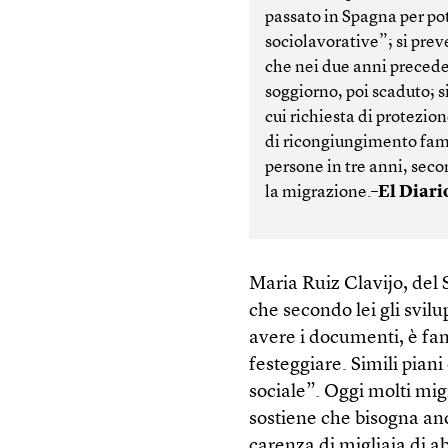
passato in Spagna per po
sociolavorative”; si pre
che nei due anni precede
soggiorno, poi scaduto; si
cui richiesta di protezio
di ricongiungimento fami
persone in tre anni, seco
la migrazione.–
El Diari
Maria Ruiz Clavijo, del Se
che secondo lei gli svilu
avere i documenti, è fant
festeggiare. Simili pia
sociale”. Oggi molti mig
sostiene che bisogna an
carenza di migliaia di 