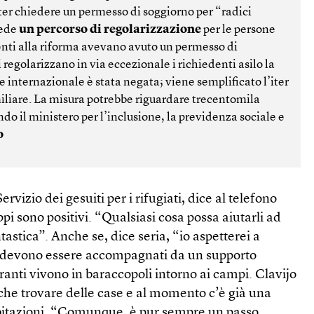
ter chiedere un permesso di soggiorno per “radici
vede
un percorso di regolarizzazione
per le persone
nti alla riforma avevano avuto un permesso di
 regolarizzano in via eccezionale i richiedenti asilo la
ne internazionale è stata negata; viene semplificato l’iter
liare. La misura potrebbe riguardare trecentomila
ndo il ministero per l’inclusione, la previdenza sociale e
o
rvizio dei gesuiti per i rifugiati, dice al telefono
ppi sono positivi. “Qualsiasi cosa possa aiutarli ad
astica”. Anche se, dice seria, “io aspetterei a
ni devono essere accompagnati da un supporto
ranti vivono in baraccopoli intorno ai campi. Clavijo
che trovare delle case e al momento c’è già una
abitazioni. “Comunque, è pur sempre un passo