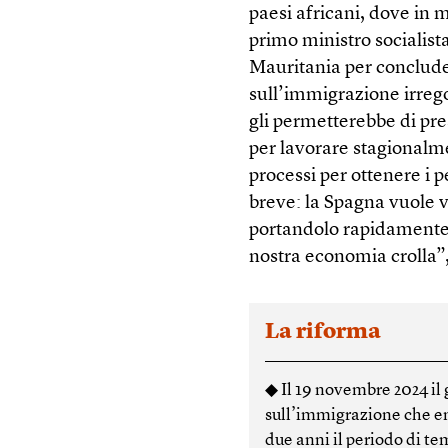
paesi africani, dove in m
primo ministro socialis
Mauritania per concluder
sull’immigrazione irreg
gli permetterebbe di pr
per lavorare stagionalme
processi per ottenere i p
breve: la Spagna vuole v
portandolo rapidamente v
nostra economia crolla”
La riforma
◆ Il 19 novembre 2024 il
sull’immigrazione che ent
due anni il periodo di t