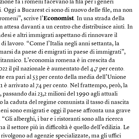
ione fa i romeni facevano la fila per i generi
. Oggi a Bucarest ci sono di nuovo delle file, ma non
 romeni”, scrive l’
Economist
. In una strada della
in attesa davanti a un centro che distribuisce aiuti. In
desi e altri immigrati aspettano di rinnovare il
di lavoro. “Come l’Italia negli anni settanta, la
arsi da paese di emigrati in paese di immigrati”,
ritannico. L’economia romena è in crescita da
022 il pil nazionale è aumentato del 4,7 per cento.
te era pari al 53 per cento della media dell’Unione
 è arrivato al 74 per cento. Nel frattempo, però, la
 passando dai 23,2 milioni del 1990 agli attuali
 la caduta del regime comunista il tasso di nascita
omeni sono emigrati e oggi il paese affronta una grave
li alberghi, i bar e i ristoranti sono alla ricerca
a il settore più in difficoltà è quello dell’edilizia. Le
 rivolgono ad agenzie specializzate, ma gli uffici