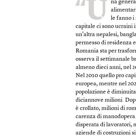
“U
na generaz
alimentari
le fanno i
capitale ci sono ucraini 
un’altra nepalesi, bangla
permesso di residenza e 
Romania sta per trasform
osserva il settimanale b
almeno dieci anni, nel 2
Nel 2010 quello pro capi
europea, mentre nel 2021
popolazione è diminuita,
diciannove milioni. Dopo
è crollato, milioni di r
carenza di manodopera. “G
disperata di lavoratori, m
aziende di costruzioni si