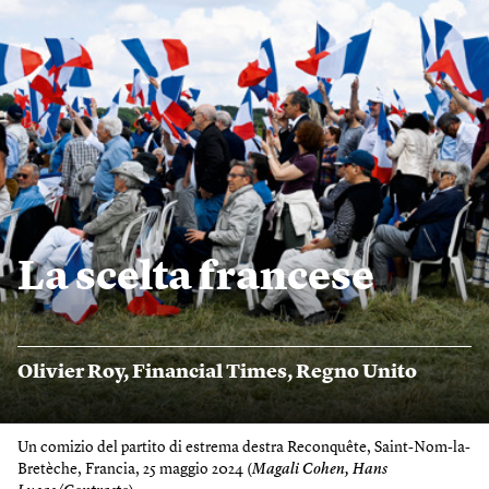
La scelta francese
Olivier Roy
,
Financial Times
,
Regno Unito
Un comizio del partito di estrema destra Reconquête, Saint-Nom-la-
Bretèche, Francia, 25 maggio 2024 (
Magali Cohen, Hans