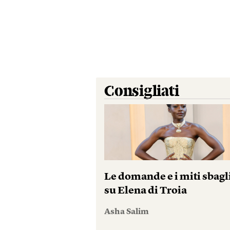
Consigliati
Le domande e i miti sbagl
su Elena di Troia
Asha Salim