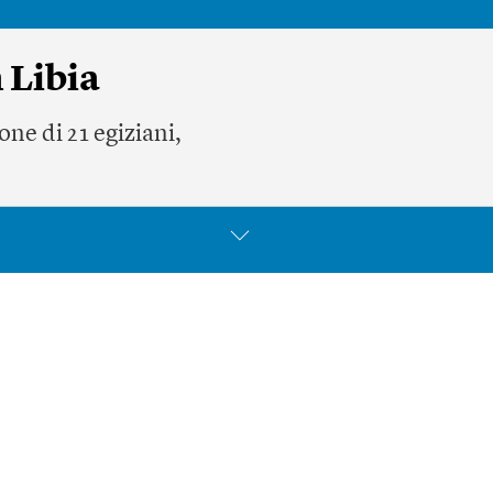
 Libia
one di 21 egiziani,