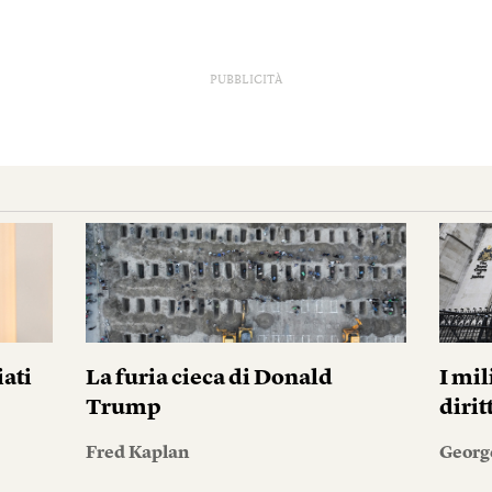
PUBBLICITÀ
iati
La furia cieca di Donald
I mil
Trump
diri
Fred Kaplan
Georg