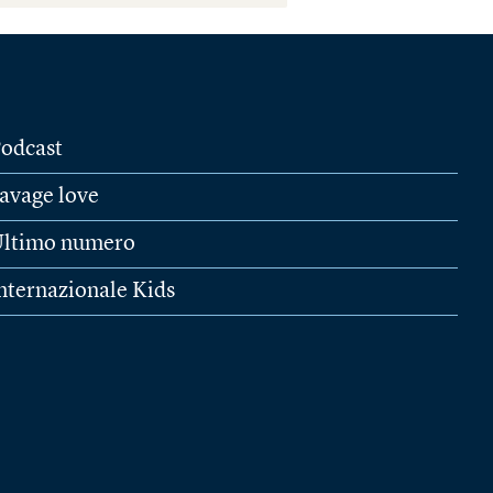
odcast
avage love
ltimo numero
nternazionale Kids