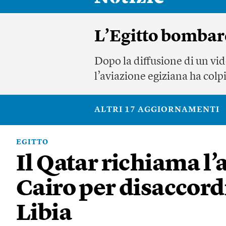
L’Egitto bombard
Dopo la diffusione di un vid
l’aviazione egiziana ha colpit
ALTRI 17 AGGIORNAMENTI
EGITTO
Il Qatar richiama l
Cairo per disaccordi
Libia