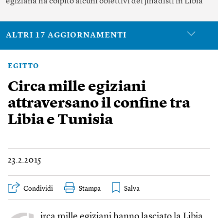
egiziana ha colpito alcuni obiettivi dei jihadisti in Libia
ALTRI 17 AGGIORNAMENTI
EGITTO
Circa mille egiziani
attraversano il confine tra
Libia e Tunisia
23.2.2015
Condividi
Stampa
irca mille egiziani hanno lasciato la Libia