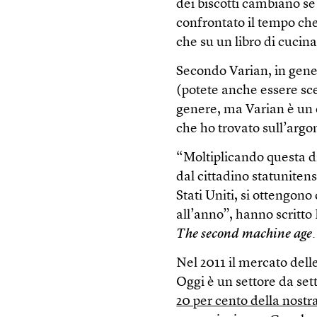
dei biscotti cambiano se
confrontato il tempo ch
che su un libro di cucina
Secondo Varian, in gene
(potete anche essere scet
genere, ma Varian è un e
che ho trovato sull’arg
“Moltiplicando questa di
dal cittadino statuniten
Stati Uniti, si ottengono
all’anno”, hanno scritto
The second machine age
.
Nel 2011 il mercato dell
Oggi è un settore da sett
20 per cento della nostr