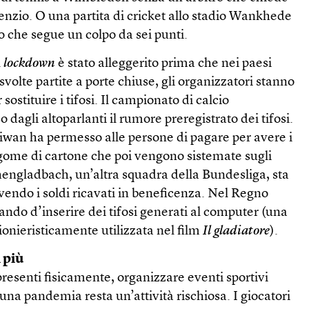
ilenzio. O una partita di cricket allo stadio Wankhede
 che segue un colpo da sei punti.
l
lockdown
è stato alleggerito prima che nei paesi
 svolte partite a porte chiuse, gli organizzatori stanno
ostituire i tifosi. Il campionato di calcio
dagli altoparlanti il rumore preregistrato dei tifosi.
aiwan ha permesso alle persone di pagare per avere i
agome di cartone che poi vengono sistemate sugli
hengladbach, un’altra squadra della Bundesliga, sta
vendo i soldi ricavati in beneficenza. Nel Regno
ando d’inserire dei tifosi generati al computer (una
pionieristicamente utilizzata nel film
Il gladiatore
).
i più
resenti fisicamente, organizzare eventi sportivi
 una pandemia resta un’attività rischiosa. I giocatori