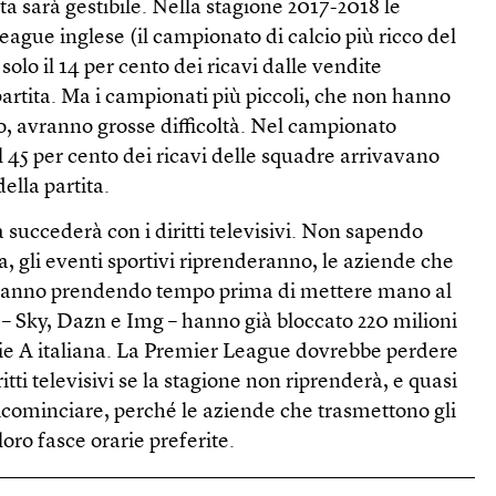
a sarà gestibile. Nella stagione 2017-2018 le
ague inglese (il campionato di calcio più ricco del
lo il 14 per cento dei ricavi dalle vendite
 partita. Ma i campionati più piccoli, che non hanno
o, avranno grosse difficoltà. Nel campionato
l 45 per cento dei ricavi delle squadre arrivavano
ella partita.
sa succederà con i diritti televisivi. Non sapendo
, gli eventi sportivi riprenderanno, le aziende che
 stanno prendendo tempo prima di mettere mano al
e – Sky, Dazn e Img – hanno già bloccato 220 milioni
erie A italiana. La Premier League dovrebbe perdere
ritti televisivi se la stagione non riprenderà, e quasi
icominciare, perché le aziende che trasmettono gli
oro fasce orarie preferite.