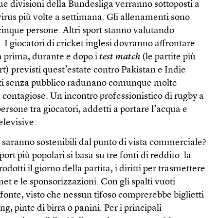
ue divisioni della Bundesliga verranno sottoposti a
virus più volte a settimana. Gli allenamenti sono
i cinque persone. Altri sport stanno valutando
 I giocatori di cricket inglesi dovranno affrontare
 prima, durante e dopo i
test match
(le partite più
rt) previsti quest’estate contro Pakistan e Indie
enti senza pubblico radunano comunque molte
contagiose. Un incontro professionistico di rugby a
ersone tra giocatori, addetti a portare l’acqua e
elevisive.
e saranno sostenibili dal punto di vista commerciale?
ort più popolari si basa su tre fonti di reddito: la
rodotti il giorno della partita, i diritti per trasmettere
rnet e le sponsorizzazioni. Con gli spalti vuoti
onte, visto che nessun tifoso comprerebbe biglietti
, pinte di birra o panini. Per i principali