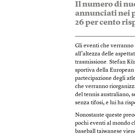
Il numero di nu
annunciati nei p
26 per cento ris
Gli eventi che verranno
all’altezza delle aspetta
trasmissione. Stefan Kür
sportiva della European
partecipazione degli atl
che verranno riorganizza
del tennis australiano, 
senza tifosi, e lui ha ri
Nonostante queste preoccu
pochi eventi al mondo c
baseball taiwanese viene