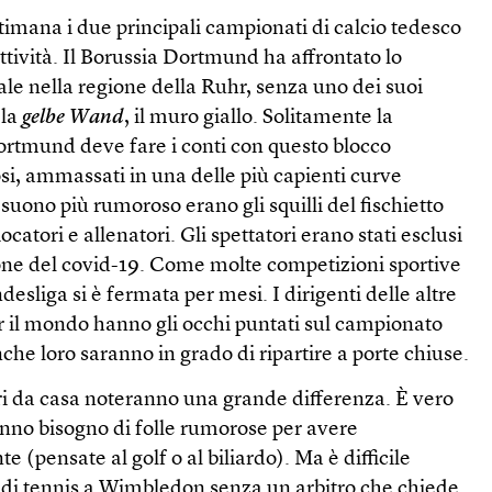
ttimana i due principali campionati di calcio tedesco
attività. Il Borussia Dortmund ha affrontato lo
ale nella regione della Ruhr, senza uno dei suoi
 la
gelbe Wand
, il muro giallo. Solitamente la
Dortmund deve fare i conti con questo blocco
osi, ammassati in una delle più capienti curve
suono più rumoroso erano gli squilli del fischietto
giocatori e allenatori. Gli spettatori erano stati esclusi
ione del covid-19. Come molte competizioni sportive
desliga si è fermata per mesi. I dirigenti delle altre
er il mondo hanno gli occhi puntati sul campionato
che loro saranno in grado di ripartire a porte chiuse.
tori da casa noteranno una grande differenza. È vero
hanno bisogno di folle rumorose per avere
e (pensate al golf o al biliardo). Ma è difficile
di tennis a Wimbledon senza un arbitro che chiede