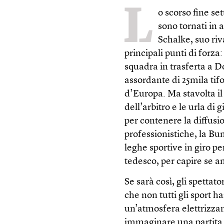
L
o scorso fine se
sono tornati in 
Schalke, suo riv
principali punti di forza:
squadra in trasferta a 
assordante di 25mila tif
d’Europa. Ma stavolta il 
dell’arbitro e le urla di 
per contenere la diffus
professionistiche, la Bun
leghe sportive in giro p
tedesco, per capire se an
Se sarà così, gli spetta
che non tutti gli sport 
un’atmosfera elettrizzant
immaginare una partita 