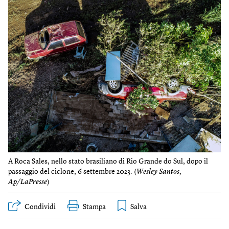
A Roca Sales, nello stato brasiliano di Rio Grande do Sul, dopo il
passaggio del ciclone, 6 settembre 2023. (
Wesley Santos,
Ap/LaPresse
)
Condividi
Stampa