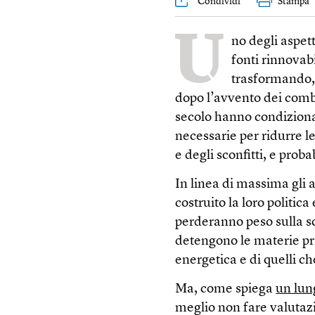
Condividi
Stampa
U
no degli aspett
fonti rinnovabi
trasformando, 
dopo l’avvento dei combu
secolo hanno condizionato
necessarie per ridurre l
e degli sconfitti, e proba
In linea di massima gli 
costruito la loro politica
perderanno peso sulla sc
detengono le materie pr
energetica e di quelli ch
Ma, come spiega
un lun
meglio non fare valutaz