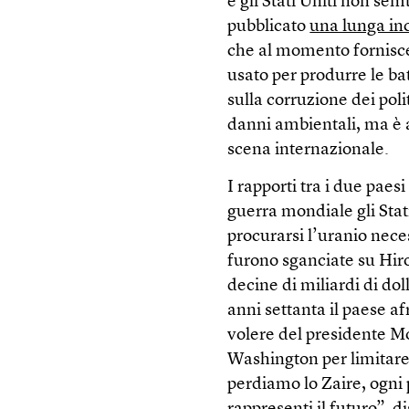
e gli Stati Uniti non se
pubblicato
una lunga in
che al momento fornisce 
usato per produrre le bat
sulla corruzione dei poli
danni ambientali, ma è 
scena internazionale.
I rapporti tra i due paes
guerra mondiale gli Stati
procurarsi l’uranio nece
furono sganciate su Hir
decine di miliardi di doll
anni settanta il paese 
volere del presidente M
Washington per limitare 
perdiamo lo Zaire, ogni