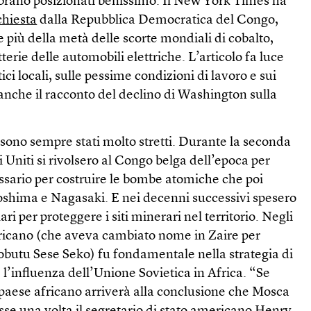
mbrano posizionati benissimo. Il New York Times ha
chiesta
dalla Repubblica Democratica del Congo,
più della metà delle scorte mondiali di cobalto,
terie delle automobili elettriche. L’articolo fa luce
tici locali, sulle pessime condizioni di lavoro e sui
anche il racconto del declino di Washington sulla
i sono sempre stati molto stretti. Durante la seconda
 Uniti si rivolsero al Congo belga dell’epoca per
ssario per costruire le bombe atomiche che poi
oshima e Nagasaki. E nei decenni successivi spesero
ari per proteggere i siti minerari nel territorio. Negli
africano (che aveva cambiato nome in Zaire per
obutu Sese Seko) fu fondamentale nella strategia di
l’influenza dell’Unione Sovietica in Africa. “Se
 paese africano arriverà alla conclusione che Mosca