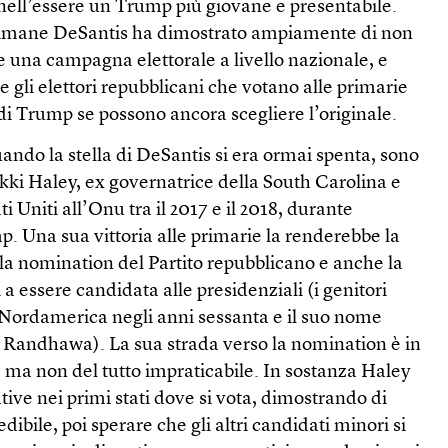
 nell’essere un Trump più giovane e presentabile.
ttimane DeSantis ha dimostrato ampiamente di non
re una campagna elettorale a livello nazionale, e
he gli elettori repubblicani che votano alle primarie
i Trump se possono ancora scegliere l’originale.
uando la stella di DeSantis si era ormai spenta, sono
Nikki Haley, ex governatrice della South Carolina e
i Uniti all’Onu tra il 2017 e il 2018, durante
. Una sua vittoria alle primarie la renderebbe la
la nomination del Partito repubblicano e anche la
 a essere candidata alle presidenziali (i genitori
n Nordamerica negli anni sessanta e il suo nome
 Randhawa). La sua strada verso la nomination è in
i, ma non del tutto impraticabile. In sostanza Haley
tive nei primi stati dove si vota, dimostrando di
ibile, poi sperare che gli altri candidati minori si