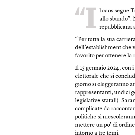
“I
l caos segue T
allo sbando”. 
repubblicana 
“Per tutta la sua carrier
dell’establishment che 
favorito per ottenere l
Il 15 gennaio 2024, con 
elettorale che si conclu
giorno si eleggeranno an
rappresentanti, undici g
legislative statali). Sa
complicate da raccontar
politiche si mescoleran
mettere un po’ di ordine
intorno a tre temi.