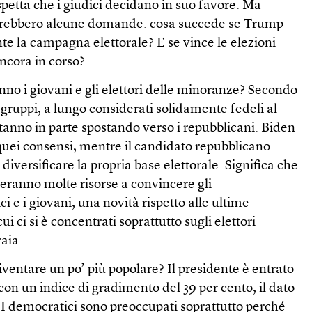
aspetta che i giudici decidano in suo favore. Ma
erebbero
alcune domande
: cosa succede se Trump
e la campagna elettorale? E se vince le elezioni
ncora in corso?
no i giovani e gli elettori delle minoranze? Secondo
 gruppi, a lungo considerati solidamente fedeli al
stanno in parte spostando verso i repubblicani. Biden
quei consensi, mentre il candidato repubblicano
 diversificare la propria base elettorale. Significa che
heranno molte risorse a convincere gli
ci e i giovani, una novità rispetto alle ultime
ui ci si è concentrati soprattutto sugli elettori
raia.
diventare un po’ più popolare? Il presidente è entrato
 con un indice di gradimento del 39 per cento, il dato
 I democratici sono preoccupati soprattutto perché