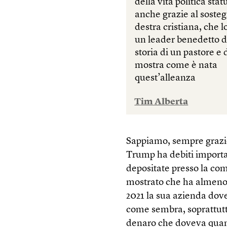
della vita politica sta
anche grazie al sosteg
destra cristiana, che 
un leader benedetto d
storia di un pastore e d
mostra come è nata
quest’alleanza
Tim Alberta
Sappiamo, sempre grazie
Trump ha debiti importa
depositate presso la co
mostrato che ha almeno 2
2021 la sua azienda dovev
come sembra, soprattut
denaro che doveva quand