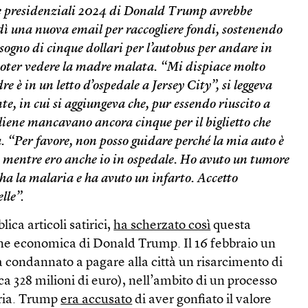
e presidenziali 2024 di Donald Trump avrebbe
dì una nuova email per raccogliere fondi, sostenendo
sogno di cinque dollari per l’autobus per andare in
oter vedere la madre malata. “Mi dispiace molto
 è in un letto d’ospedale a Jersey City”, si leggeva
nte, in cui si aggiungeva che, pur essendo riuscito a
gliene mancavano ancora cinque per il biglietto che
a. “Per favore, non posso guidare perché la mia auto è
 mentre ero anche io in ospedale. Ho avuto un tumore
ha la malaria e ha avuto un infarto. Accetto
lle”.
ica articoli satirici,
ha scherzato così
questa
one economica di Donald Trump. Il 16 febbraio un
 condannato a pagare alla città un risarcimento di
irca 328 milioni di euro), nell’ambito di un processo
aria. Trump
era accusato
di aver gonfiato il valore