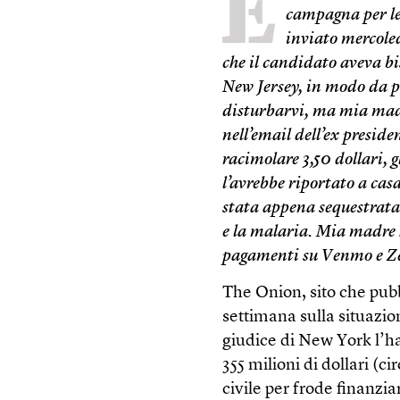
E
campagna per l
inviato mercole
che il candidato aveva bi
New Jersey, in modo da p
disturbarvi, ma mia madre
nell’email dell’ex preside
racimolare 3,50 dollari, 
l’avrebbe riportato a cas
stata appena sequestrata
e la malaria. Mia madre 
pagamenti su Venmo e Ze
The Onion, sito che pubbl
settimana sulla situazi
giudice di New York l’ha
355 milioni di dollari (c
civile per frode finanzi