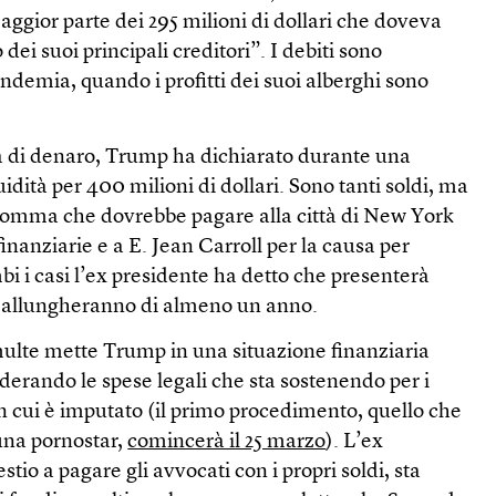
ggior parte dei 295 milioni di dollari che doveva
ei suoi principali creditori”. I debiti sono
demia, quando i profitti dei suoi alberghi sono
tà di denaro, Trump ha dichiarato durante una
idità per 400 milioni di dollari. Sono tanti soldi, ma
mma che dovrebbe pagare alla città di New York
finanziarie e a E. Jean Carroll per la causa per
i i casi l’ex presidente ha detto che presenterà
si allungheranno di almeno un anno.
multe mette Trump in una situazione finanziaria
erando le spese legali che sta sostenendo per i
in cui è imputato (il primo procedimento, quello che
una pornostar,
comincerà il 25 marzo
). L’ex
tio a pagare gli avvocati con i propri soldi, sta