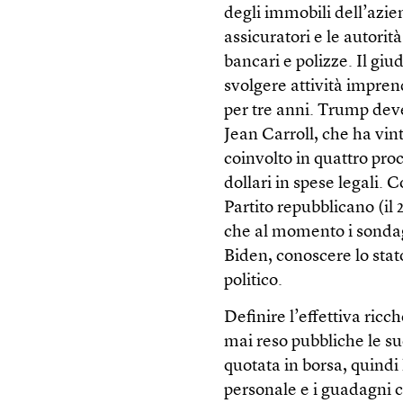
degli immobili dell’azien
assicuratori e le autorità
bancari e polizze. Il giu
svolgere attività imprend
per tre anni. Trump deve 
Jean Carroll, che ha vin
coinvolto in quattro proc
dollari in spese legali. 
Partito repubblicano (il
che al momento i sondagg
Biden, conoscere lo stato
politico.
Definire l’effettiva ric
mai reso pubbliche le su
quotata in borsa, quindi 
personale e i guadagni 