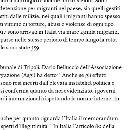
cato il naufragio di alcune imbarcazioni. Sotto
detenzione per migranti nel paese, sia quelli gestiti
stiti dalle milizie, nei quali i migranti hanno spesso
i vittime di torture, abusi e violenze di ogni tipo.
2017
sono arrivati in Italia via mare
25mila migranti,
arse nelle stesso periodo di tempo lungo la rotta
e sono state 559.
ibunale di Tripoli, Dario Belluccio dell’Associazione
grazione (Asgi) ha detto: “Anche se gli effetti
sono resi incerti dall’elevata instabilità politica e
,
si conferma quanto da noi evidenziato
: i governi
di internazionali rispettando le norme interne. In
, anche per quanto riguarda l’Italia il memorandum
petti d’illegittimità. “In Italia l’articolo 80 della