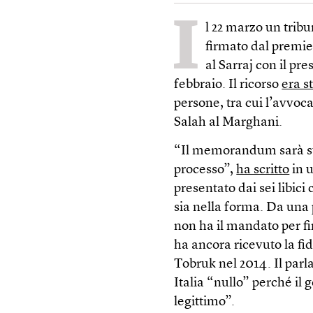
I
l 22 marzo un tribu
firmato dal premie
al Sarraj con il pre
febbraio. Il ricorso
era s
persone, tra cui l’avvoca
Salah al Marghani.
“Il memorandum sarà sub
processo”,
ha scritto
in u
presentato dai sei libici 
sia nella forma. Da una 
non ha il mandato per fi
ha ancora ricevuto la fid
Tobruk nel 2014. Il parl
Italia “nullo” perché il
legittimo”.