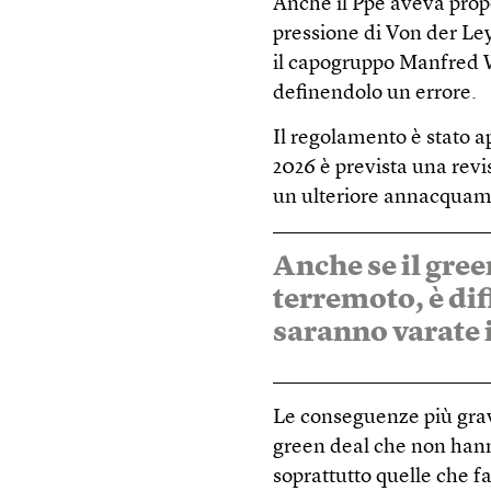
Anche il Ppe aveva propo
pressione di Von der Ley
il capogruppo Manfred We
definendolo un errore.
Il regolamento è stato a
2026 è prevista una revis
un ulteriore annacquame
Anche se il gre
terremoto, è dif
saranno varate 
Le conseguenze più grav
green deal che non hann
soprattutto quelle che f