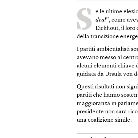
S
e le ultime elez
deal
”, come aveva
Eickhout, il loro
della transizione energ
I partiti ambientalisti s
avevano messo al centro
alcuni elementi chiave 
guidata da Ursula von der
Questi risultati non sig
partiti che hanno sost
maggioranza in parlamen
presidente non sarà ric
una coalizione simile.