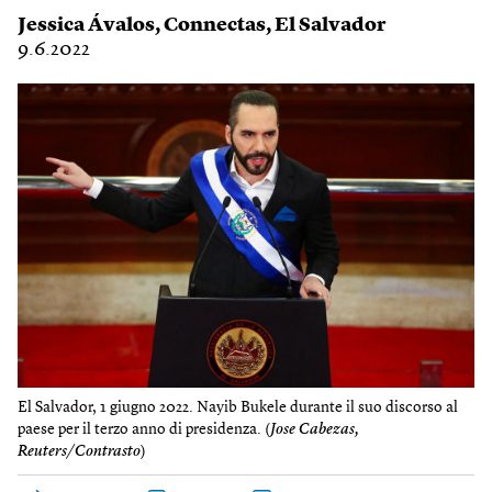
Jessica Ávalos
,
Connectas
,
El Salvador
9.6.2022
El Salvador, 1 giugno 2022. Nayib Bukele durante il suo discorso al
paese per il terzo anno di presidenza. (
Jose Cabezas,
Reuters/Contrasto
)