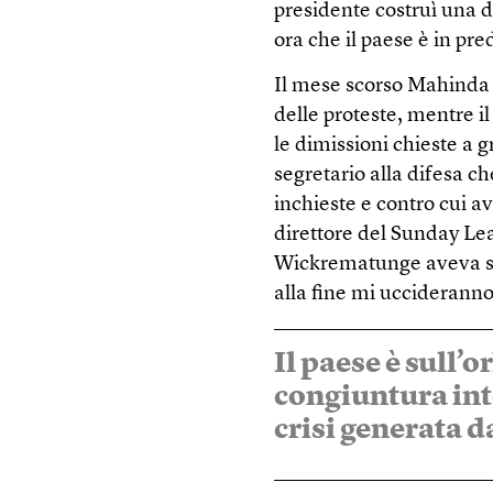
presidente costruì una di
ora che il paese è in pre
Il mese scorso Mahinda 
delle proteste, mentre i
le dimissioni chieste a g
segretario alla difesa 
inchieste e contro cui a
direttore del Sunday Lea
Wickrematunge aveva sc
alla fine mi uccideranno,
Il paese è sull’o
congiuntura int
crisi generata d