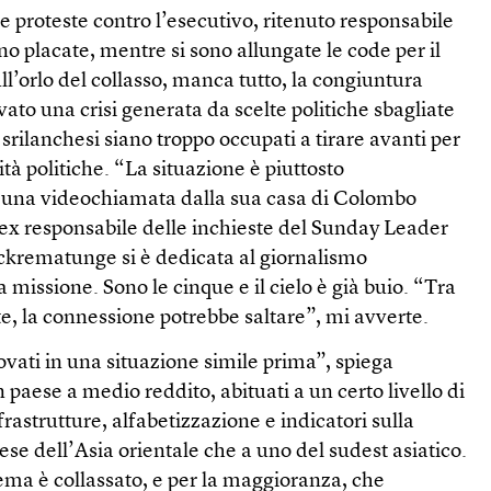
e proteste contro l’esecutivo, ritenuto responsabile
sono placate, mentre si sono allungate le code per il
ll’orlo del collasso, manca tutto, la congiuntura
ato una crisi generata da scelte politiche sbagliate
 srilanchesi siano troppo occupati a tirare avanti per
tà politiche. “La situazione è piuttosto
n una videochiamata dalla sua casa di Colombo
ex responsabile delle inchieste del Sunday Leader
ckrematunge si è dedicata al giornalismo
 missione. Sono le cinque e il cielo è già buio. “Tra
te, la connessione potrebbe saltare”, mi avverte.
vati in una situazione simile prima”, spiega
aese a medio reddito, abituati a un certo livello di
frastrutture, alfabetizzazione e indicatori sulla
ese dell’Asia orientale che a uno del sudest asiatico.
ema è collassato, e per la maggioranza, che