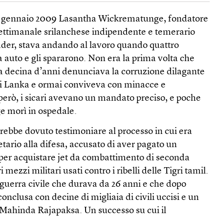
’8 gennaio 2009 Lasantha Wickrematunge, fondatore
 settimanale srilanchese indipendente e temerario
er, stava andando al lavoro quando quattro
 auto e gli spararono. Non era la prima volta che
a decina d’anni denunciava la corruzione dilagante
Sri Lanka e ormai conviveva con minacce e
 però, i sicari avevano un mandato preciso, e poche
 morì in ospedale.
vrebbe dovuto testimoniare al processo in cui era
etario alla difesa, accusato di aver pagato un
 per acquistare jet da combattimento di seconda
mezzi militari usati contro i ribelli delle Tigri tamil.
a guerra civile che durava da 26 anni e che dopo
onclusa con decine di migliaia di civili uccisi e un
i Mahinda Rajapaksa. Un successo su cui il