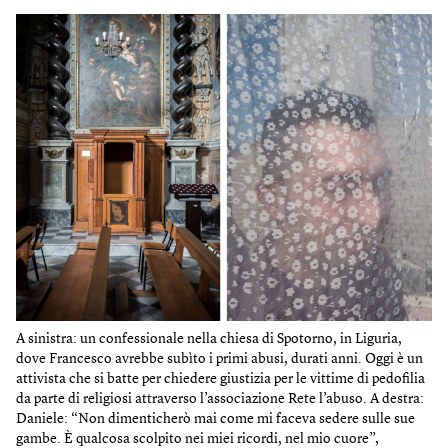
A sinistra: un confessionale nella chiesa di Spotorno, in Liguria,
dove Francesco avrebbe subìto i primi abusi, durati anni. Oggi è un
attivista che si batte per chiedere giustizia per le vittime di pedofilia
da parte di religiosi attraverso l’associazione Rete l’abuso. A destra:
Daniele: “Non dimenticherò mai come mi faceva sedere sulle sue
gambe. È qualcosa scolpito nei miei ricordi, nel mio cuore”,