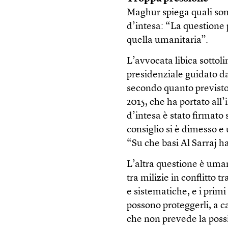
Maghur spiega quali son
d’intesa: “La questione 
quella umanitaria”.
L’avvocata libica sottoli
presidenziale guidato d
secondo quanto previsto 
2015, che ha portato al
d’intesa è stato firmat
consiglio si è dimesso e 
“Su che basi Al Sarraj h
L’altra questione è umani
tra milizie in conflitto t
e sistematiche, e i primi
possono proteggerli, a c
che non prevede la possibi