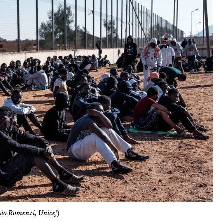
sio Romenzi, Unicef
)