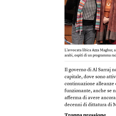
L’avvocata libica Azza Maghur, al 
arabi, ospiti di un programma rad
Il governo di Al Sarraj n
capitale, dove sono atti
continuazione alleanze 
funzionante, anche se no
afferma di avere ancora 
decenni di dittatura di 
Troppa pressione