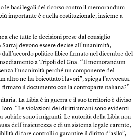
o le basi legali del ricorso contro il memorandum
più importante è quella costituzionale, insieme a
nea che tutte le decisioni prese dal consiglio
a Sarraj devono essere decise all’unanimità,
dall’accordo politico libico firmato nel dicembre del
l’insediamento a Tripoli del Gna. “Il memorandum
o senza l’unanimità perché un componente del
un altro ne ha boicottato i lavori”, spiega l’avvocata.
a firmato il documento con la controparte italiana?”.
taria. La Libia è in guerra e il suo territorio è diviso
ra loro. “Le violazioni dei diritti umani sono evidenti
 a subirle sono i migranti. Le autorità della Libia non
ausa dell’insicurezza e di un sistema legale carente,
lità di fare controlli o garantire il diritto d’asilo”,