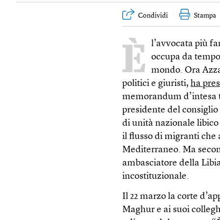
Condividi
Stampa
È
l’avvocata più fam
occupa da tempo d
mondo. Ora Azza 
politici e giuristi,
ha pres
memorandum d’intesa t
presidente del consiglio
di unità nazionale libic
il flusso di migranti che
Mediterraneo. Ma secondo
ambasciatore della Libia 
incostituzionale.
Il 22 marzo la corte d’ap
Maghur e ai suoi colleg