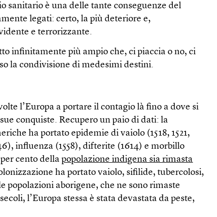
gio sanitario è una delle tante conseguenze del
amente legati: certo, la più deteriore e,
vidente e terrorizzante.
to infinitamente più ampio che, ci piaccia o no, ci
rso la condivisione di medesimi destini.
volte l’Europa a portare il contagio là fino a dove si
ue conquiste. Recupero un paio di dati: la
riche ha portato epidemie di vaiolo (1518, 1521,
546), influenza (1558), difterite (1614) e morbillo
5 per cento della
popolazione indigena sia rimasta
colonizzazione ha portato vaiolo, sifilide, tubercolosi,
 le popolazioni aborigene, che ne sono rimaste
secoli, l’Europa stessa è stata devastata da peste,