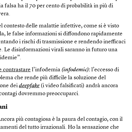
a falsa ha il 70 per cento di probabilità in più di
vera.
l contesto delle malattie infettive, come si è visto
a, le false informazioni si diffondono rapidamente
entando i rischi di trasmissione e rendendo inefficaci
. Le disinformazioni virali saranno in futuro una
pidemie”.
e contrastare
l’infodemia
(infodemic):
l’eccesso di
ema che rende più difficile la soluzione del
ione dei
deepfake
(i video falsificati) andrà ancora
i contagi dovremmo preoccuparci.
ani
ncora più contagiosa è la paura del contagio, con il
menti del tutto irrazionali. Ho la sensazione che