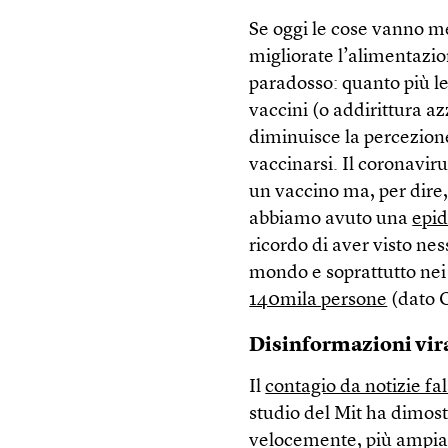
Se oggi le cose vanno m
migliorate l’alimentazion
paradosso: quanto più l
vaccini (o addirittura az
diminuisce la percezione
vaccinarsi. Il coronavir
un vaccino ma, per dire
abbiamo avuto una
epid
ricordo di aver visto ne
mondo e soprattutto nei p
140mila persone
(dato O
Disinformazioni vir
Il
contagio da notizie fa
studio del Mit ha dimostr
velocemente, più ampiam