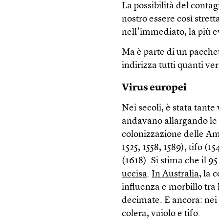
La possibilità del conta
nostro essere così strett
nell’immediato, la più e
Ma è parte di un pacchet
indirizza tutti quanti ve
Virus europei
Nei secoli, è stata tante 
andavano allargando le s
colonizzazione delle Ame
1525, 1558, 1589), tifo (1
(1618). Si stima che il 9
uccisa
.
In Australia
, la 
influenza e morbillo tra
decimate. E ancora: nei 
colera, vaiolo e tifo.