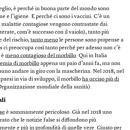
eglio, è perché in buona parte del mondo sono
e e l’igiene. E perché ci sono i vaccini. C’è un
e malattie contagiose vengono contrastate dai
zerate, com’è successo con il vaiolo), tanto più
 del rischio,
tanto meno
le persone sono propense a
us ci preoccupa così tanto perché per adesso non c’è
, è
meno contagioso del morbillo
. Qui in Italia
emia di morbillo
appena un paio d’anni fa, ma non
ssuno andare in giro con la mascherina. Nel 2018, nel
aesi in via di sviluppo, il morbillo
ha ucciso più di
rganizzazione mondiale della sanità).
ali
lse
è sommamente pericoloso. Già nel 2018 uno
ato che le notizie false si diffondono più
ente e più in profondità di quelle vere. Giusto per