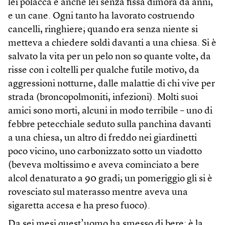
lei polacca e anche lei senza fissa dimora da anni,
e un cane. Ogni tanto ha lavorato costruendo
cancelli, ringhiere; quando era senza niente si
metteva a chiedere soldi davanti a una chiesa. Si è
salvato la vita per un pelo non so quante volte, da
risse con i coltelli per qualche futile motivo, da
aggressioni notturne, dalle malattie di chi vive per
strada (broncopolmoniti, infezioni). Molti suoi
amici sono morti, alcuni in modo terribile – uno di
febbre petecchiale seduto sulla panchina davanti
a una chiesa, un altro di freddo nei giardinetti
poco vicino, uno carbonizzato sotto un viadotto
(beveva moltissimo e aveva cominciato a bere
alcol denaturato a 90 gradi; un pomeriggio gli si è
rovesciato sul materasso mentre aveva una
sigaretta accesa e ha preso fuoco).
Da sei mesi quest’uomo ha smesso di bere: è la