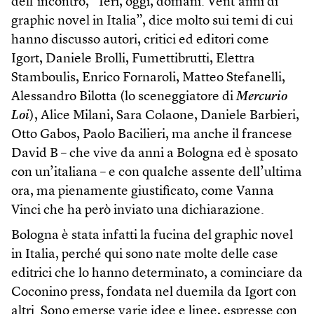
dell’incontro, “Ieri, oggi, domani. Vent’anni di
graphic novel in Italia”, dice molto sui temi di cui
hanno discusso autori, critici ed editori come
Igort, Daniele Brolli, Fumettibrutti, Elettra
Stamboulis, Enrico Fornaroli, Matteo Stefanelli,
Alessandro Bilotta (lo sceneggiatore di
Mercurio
Loi
), Alice Milani, Sara Colaone, Daniele Barbieri,
Otto Gabos, Paolo Bacilieri, ma anche il francese
David B – che vive da anni a Bologna ed è sposato
con un’italiana – e con qualche assente dell’ultima
ora, ma pienamente giustificato, come Vanna
Vinci che ha però inviato una dichiarazione.
Bologna è stata infatti la fucina del graphic novel
in Italia, perché qui sono nate molte delle case
editrici che lo hanno determinato, a cominciare da
Coconino press, fondata nel duemila da Igort con
altri. Sono emerse varie idee e linee, espresse con