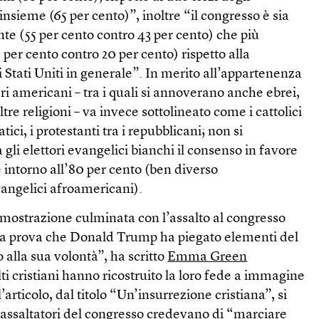
insieme (65 per cento)”, inoltre “il congresso è sia
te (55 per cento contro 43 per cento) che più
 per cento contro 20 per cento) rispetto alla
 Stati Uniti in generale”. In merito all’appartenenza
ri americani – tra i quali si annoverano anche ebrei,
re religioni – va invece sottolineato come i cattolici
ici, i protestanti tra i repubblicani; non si
 gli elettori evangelici bianchi il consenso in favore
 intorno all’80 per cento (ben diverso
vangelici afroamericani).
imostrazione culminata con l’assalto al congresso
 la prova che Donald Trump ha piegato elementi del
alla sua volontà”, ha scritto
Emma Green
ti cristiani hanno ricostruito la loro fede a immagine
’articolo, dal titolo “Un’insurrezione cristiana”, si
 assaltatori del congresso credevano di “marciare