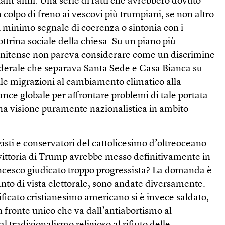
ant’anni. Una serie di fatti che avrebbero dovuto
olpo di freno ai vescovi più trumpiani, se non altro
i minimo segnale di coerenza o sintonia con i
ottrina sociale della chiesa. Su un piano più
tunitense non pareva considerare come un discrimine
siderale che separava Santa Sede e Casa Bianca su
lle migrazioni al cambiamento climatico alla
nce globale per affrontare problemi di tale portata
una visione puramente nazionalistica in ambito
nzisti e conservatori del cattolicesimo d’oltreoceano
vittoria di Trump avrebbe messo definitivamente in
Francesco giudicato troppo progressista? La domanda è
punto di vista elettorale, sono andate diversamente.
ficato cristianesimo americano si è invece saldato,
n fronte unico che va dall’antiabortismo al