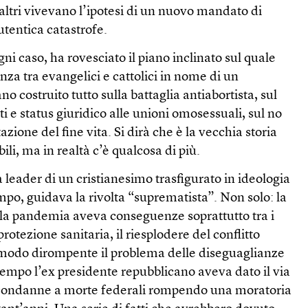
tri vivevano l’ipotesi di un nuovo mandato di
tentica catastrofe.
ogni caso, ha rovesciato il piano inclinato sul quale
nza tra evangelici e cattolici in nome di un
 costruito tutto sulla battaglia antiabortista, sul
tti e status giuridico alle unioni omosessuali, sul no
ione del fine vita. Si dirà che è la vecchia storia
ili, ma in realtà c’è qualcosa di più.
a leader di un cristianesimo trasfigurato in ideologia
empo, guidava la rivolta “suprematista”. Non solo: la
lla pandemia aveva conseguenze soprattutto tra i
 protezione sanitaria, il riesplodere del conflitto
 modo dirompente il problema delle diseguaglianze
ntempo l’ex presidente repubblicano aveva dato il via
le condanne a morte federali rompendo una moratoria