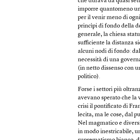
che durava da quasi sett
imporre quantomeno un c
per il venir meno di ogn
princìpi di fondo della d
generale, la chiesa sta
sufficiente la distanza 
alcuni nodi di fondo: da
necessità di una governa
(in netto dissenso con 
politico).
Forse i settori più oltra
avevano sperato che la 
crisi il pontificato di 
lecita, ma le cose, dal 
Nel magmatico e diversi
in modo inestricabile, u