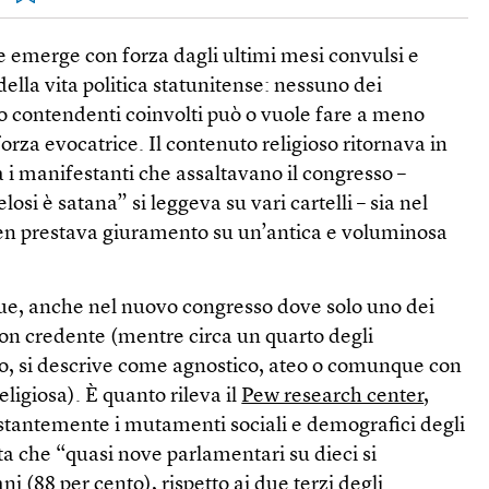
e emerge con forza dagli ultimi mesi convulsi e
ella vita politica statunitense: nessuno dei
 o contendenti coinvolti può o vuole fare a meno
forza evocatrice. Il contenuto religioso ritornava in
i manifestanti che assaltavano il congresso –
si è satana” si leggeva su vari cartelli – sia nel
en prestava giuramento su un’antica e voluminosa
, anche nel nuovo congresso dove solo uno dei
 non credente (mentre circa un quarto degli
nto, si descrive come agnostico, ateo o comunque con
igiosa). È quanto rileva il
Pew research center
,
ostantemente i mutamenti sociali e demografici degli
lta che “quasi nove parlamentari su dieci si
ni (88 per cento), rispetto ai due terzi degli