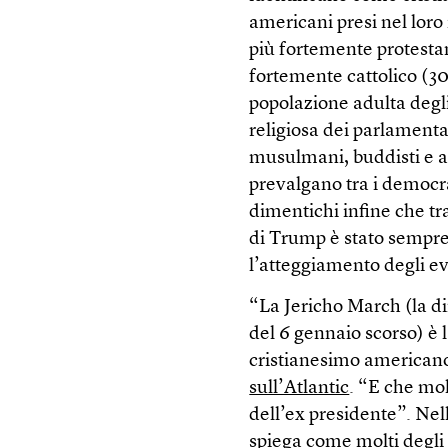
americani presi nel loro 
più fortemente protestan
fortemente cattolico (30
popolazione adulta degli
religiosa dei parlamenta
musulmani, buddisti e alt
prevalgano tra i democrat
dimentichi infine che tra
di Trump è stato sempre
l’atteggiamento degli e
“La Jericho March (la d
del 6 gennaio scorso) è
cristianesimo americano 
sull’Atlantic
. “E che mol
dell’ex presidente”. Nell
spiega come molti degli