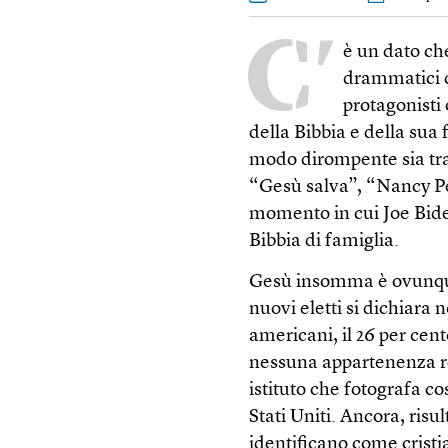
C’
è un dato ch
drammatici d
protagonisti
della Bibbia e della sua 
modo dirompente sia tra 
“Gesù salva”, “Nancy Pelo
momento in cui Joe Bid
Bibbia di famiglia.
Gesù insomma è ovunque
nuovi eletti si dichiara
americani, il 26 per ce
nessuna appartenenza rel
istituto che fotografa c
Stati Uniti. Ancora, risu
identificano come cristia