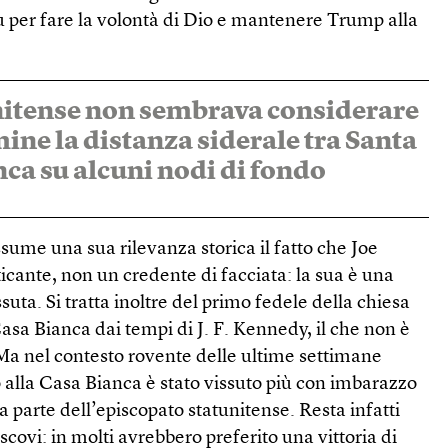
ù per fare la volontà di Dio e mantenere Trump alla
nitense non sembrava considerare
ine la distanza siderale tra Santa
nca su alcuni nodi di fondo
ssume una sua rilevanza storica il fatto che Joe
ticante, non un credente di facciata: la sua è una
uta. Si tratta inoltre del primo fedele della chiesa
asa Bianca dai tempi di J. F. Kennedy, il che non è
 Ma nel contesto rovente delle ultime settimane
co alla Casa Bianca è stato vissuto più con imbarazzo
parte dell’episcopato statunitense. Resta infatti
escovi: in molti avrebbero preferito una vittoria di