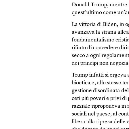
Donald Trump, mentre al
quest’ultimo come un’au
La vittoria di Biden, in 
avanzava la strana allea
fondamentalismo cristiano
rifiuto di concedere diri
secco a ogni regolamentaz
dei princìpi non negoziab
Trump infatti si ergeva 
bioetica e, allo stesso t
gestione disordinata de
ceti più poveri e privi di
razziale riproponeva in
sociali nel paese, al co
libera alla ripresa del